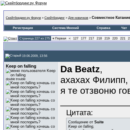
Совместное Катани
Скейтбординг.ру Форум
>
Скейтбординг
>
Для новичков
>
Регистрация
Система Мнений
Справка
Чат
Страница 227 из 275
«
Первая
<
127
177
217
218
219
220
221
2
19.06.2009, 13:56
Keep on falling
Da Beatz
,
ахахах Филипп, 
double trouble
я те отзвоню го
_____________
Цитата:
Сообщение от
Suite
Keep on falling,