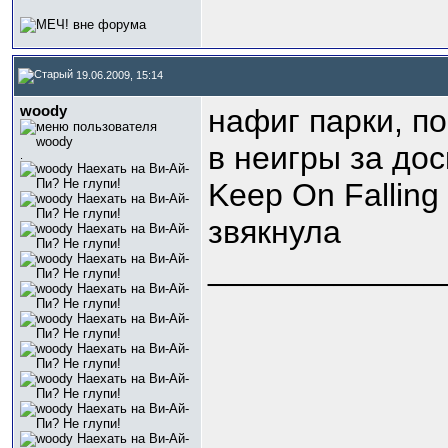
19.06.2009, 15:14
woody
нафиг парки, п
в неигры за дос
.
Keep On Fallin
звякнула
_____________