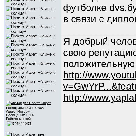
футболке dvs,бу
в связи с дипл
_____________
Я-добрый челов
свою репутацию
положительную
http://www.yout
v=GwYrP...&fea
http://www.yapl
Регистрация: 03.10.2005
Адрес: Moscow
Сообщений: 1,366
Рейтинг мнений: