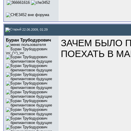
22.06.2009, 01:29
Буран Трубодурович
ЗАЧЕМ БЫЛО 
ПОЕХАТЬ В МА
\m/_(°•°)_\m/