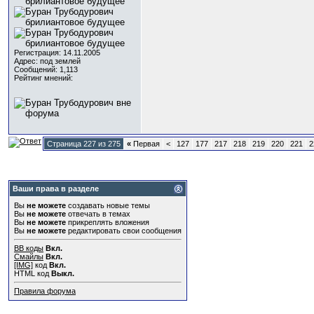
Регистрация: 14.11.2005
Адрес: под землей
Сообщений: 1,113
Рейтинг мнений:
Страница 227 из 275
«
Первая
<
127
177
217
218
219
220
221
2
Ваши права в разделе
Вы
не можете
создавать новые темы
Вы
не можете
отвечать в темах
Вы
не можете
прикреплять вложения
Вы
не можете
редактировать свои сообщения
BB коды
Вкл.
Смайлы
Вкл.
[IMG]
код
Вкл.
HTML код
Выкл.
Правила форума