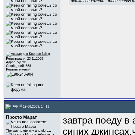
детка где хочешь...твой каприз-т
Регистрация: 23.11.2008
Адрес: Vjcrdf
Сообщений: 558
Рейтинг мнений:
19.06.2009, 14:11
Просто Марат
завтра поеду в
синих джинсах,
The way to eternity and glory...