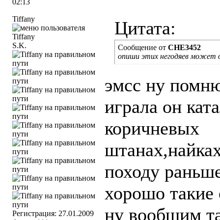
02:13
Tiffany
Цитата:
S.K.
Сообщение от
CHE3452
опиши этих негодяев может о
эмсс ну помн
играла он кат
коричневых
штанах,найка
походу раньш
хорошо такие 
ну вообщим т
Регистрация: 27.01.2009