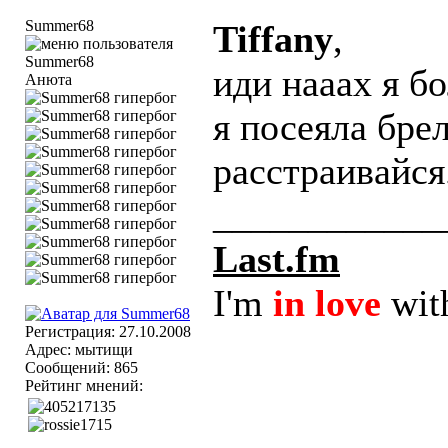
Summer68
Tiffany
,
иди нааах я бо
Анюта
я посеяла бре
расстраивайся.
____________
Last.fm
I'm
in love
wit
Регистрация: 27.10.2008
Адрес: мытищи
Сообщений: 865
Рейтинг мнений: