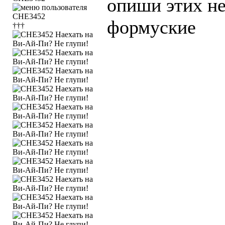
опиши этих не
формуские
†††