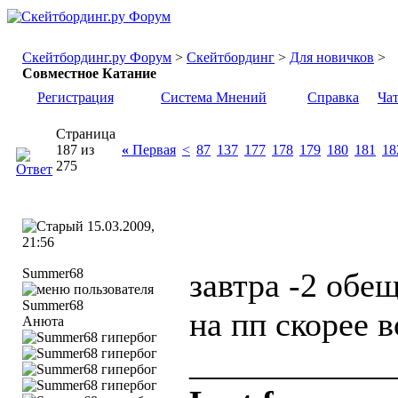
Скейтбординг.ру Форум
>
Скейтбординг
>
Для новичков
>
Совместное Катание
Регистрация
Система Мнений
Справка
Ча
Страница
187 из
«
Первая
<
87
137
177
178
179
180
181
18
275
15.03.2009,
21:56
Summer68
завтра -2 обе
на пп скорее в
Анюта
____________