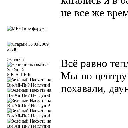
катались и в 
не все же вре
15.03.2009,
22:40
Зелёный
Всё равно теп
Мы по центру 
S.K.A.T.E.R.
похавали, дау