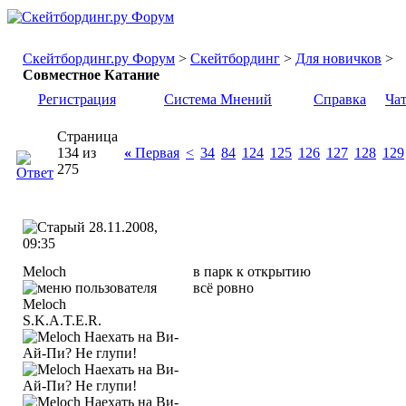
Скейтбординг.ру Форум
>
Скейтбординг
>
Для новичков
>
Совместное Катание
Регистрация
Система Мнений
Справка
Ча
Страница
134 из
«
Первая
<
34
84
124
125
126
127
128
129
275
28.11.2008,
09:35
Meloch
в парк к открытию
всё ровно
S.K.A.T.E.R.