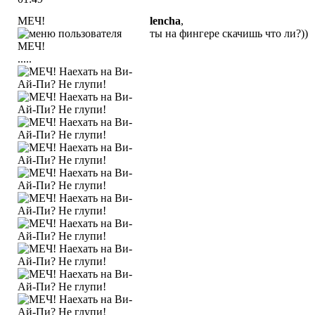
МЕЧ!
lencha
,
ты на фингере скачишь что ли?))
.....