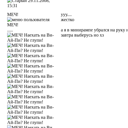
29.11.2008,
15:31
МЕЧ!
ууу....
жестко
.....
а я в минирампе убрался на руку 
завтра выберусь но хз