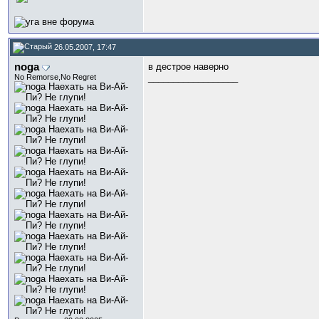
26.05.2007, 17:47
noga
в дестрое наверно
__________________
No Remorse,No Regret