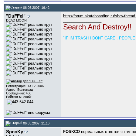
06.05.2007, 16:42
"DuFFel"
http://forum.skateboarding.ru/showthrea
__________________
DEAD MOON
Search And Destroy!!
"IF IM TRASH I DONT CARE.. PEOPL
Регистрация: 13.12.2006
Адрес: Волгоград
Сообщений: 400
Рейтинг мнений:
06.05.2007, 21:10
SpooKy
FOSKCO
нормальных ответов я там не