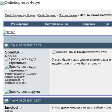
Что за Creature!!!!!
Скейтбординг.ру Форум
>
Скейтбординг
>
Посоветовать
>
Регистрация
Система Мнений
Справка
Чат
06.05.2007, 15:03
SpooKy
Что за Creature!!!!!!!???????
S.K.A.T.E.
У кого были такие доски скажите,как о
нашёл...так что не банте плиз)))
Регистрация: 04.12.2006
Адрес: Moscow
Сообщений: 78
Рейтинг мнений:
06.05.2007, 15:27
kmclod
у них даже киношка есть creature - blac
nature