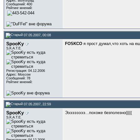
Адрес: Волгоград
Сообщений: 400
Рейтинг мнений:
07.05.2007, 00:08
SpooKy
FOSKCO
я прост думал,что хоть на ещ
S.K.A.T.E.
Регистрация: 04.12.2006
Адрес: Moscow
Сообщений: 78
Рейтинг мнений:
07.05.2007, 22:59
SpooKy
Эээээээээ...похоже безполезно(((((
S.K.A.T.E.
Регистрация: 04.12.2006