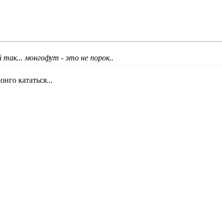
 так... монгофут - это не порок..
онго кататься...