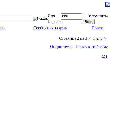
Имя
Запомнить?
Пароль
арь
Сообщения за день
Поиск
Страница 2 из 3
<
1
2
3
>
Опции темы
Поиск в этой теме
#
21