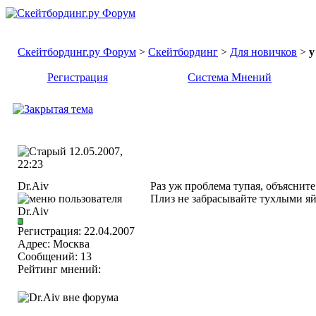
Скейтбординг.ру Форум
>
Скейтбординг
>
Для новичков
>
у
Регистрация
Система Мнений
12.05.2007,
22:23
Dr.Aiv
Раз уж проблема тупая, объясните
Плиз не забрасывайте тухлыми я
Регистрация: 22.04.2007
Адрес: Москва
Сообщений: 13
Рейтинг мнений: