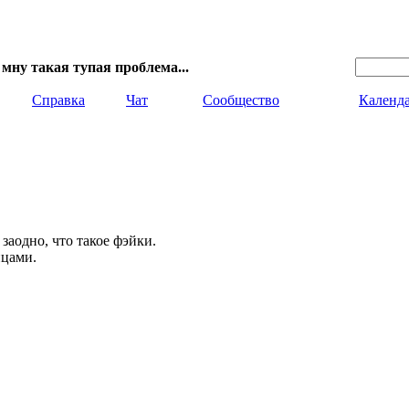
 мну такая тупая проблема...
Справка
Чат
Сообщество
Календ
 заодно, что такое фэйки.
йцами.