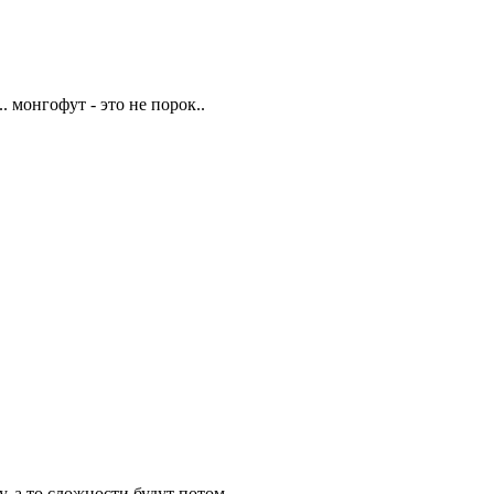
.. монгофут - это не порок..
, а то сложности будут потом.