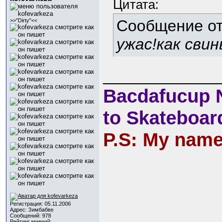
Цитата:
Сообщение о
>>"Dirty"<<
ужас!как сви
_____________
Bacdafucup 
to Skateboard
P.S: My name 
Регистрация: 05.11.2006
Адрес: Зимбабве
Сообщений: 978
Рейтинг мнений: