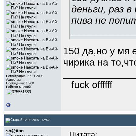
деньги, раз в
пива не попит
___________
150 да,но у мя 
чирика на то,чт
_____________
Регистрация: 27.11.2006
Адрес: хз
fuck offffff
Сообщений: 1,900
Рейтинг мнений:
12.05.2007, 12:42
sh@itan
Цитата: