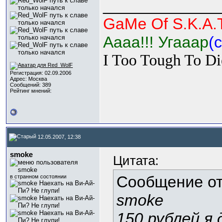
_____________
GaMe Of S.K.A.T
Аааа!!! Угааар
(c
I Too Tough To Di
Регистрация: 02.09.2006
Адрес: Москва
Сообщений: 389
Рейтинг мнений:
12.05.2007, 12:38
smoke
Цитата:
Сообщение о
в странном состоянии
smoke
150 рублей я