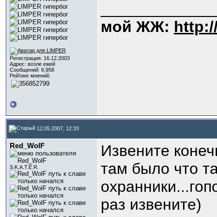
_____________
мой ЖЖ:
http:
Регистрация: 16.12.2003
Адрес: возле ежей
Сообщений: 6,958
Рейтинг мнений:
12.05.2007, 12:33
Red_WolF
Извените конечн
там было что та
S.K.A.T.E.R.
охранники...гоп
раз извените)