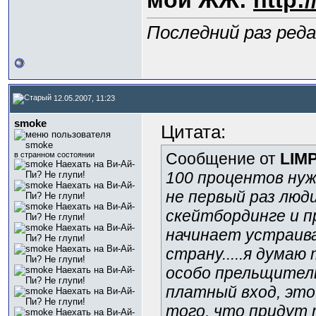
мой ЖЖ:
http:
Последний раз ред
12.05.2007, 11:23
smoke
Цитата:
Сообщение от
LIM
в странном состоянии
100 процентов нуж
не первый раз люд
скейтбординге и п
начинает устраив
страну.....я дума
особо прельщительн
платный вход, это 
того, что придут