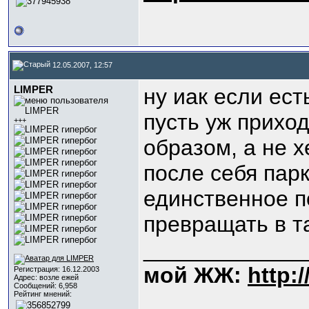
12.05.2007, 12:57
LIMPER
ну иак если ест
пусть уж прихо
+++
образом, а не х
после себя парк
единственное п
превращать в та
_____________
мой ЖЖ:
http:
Регистрация: 16.12.2003
Адрес: возле ежей
Сообщений: 6,958
Рейтинг мнений: