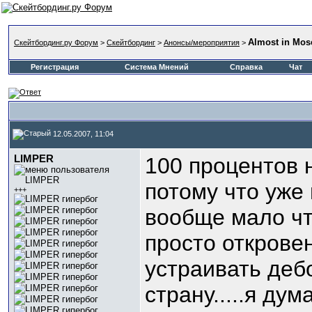
Almost in Mos
Скейтбординг.ру Форум
>
Скейтбординг
>
Анонсы/мероприятия
>
Регистрация
Система Мнений
Справка
Чат
12.05.2007, 11:04
LIMPER
100 процентов 
потому что уже
+++
вообще мало чт
просто открове
устраивать деб
страну.....я ду