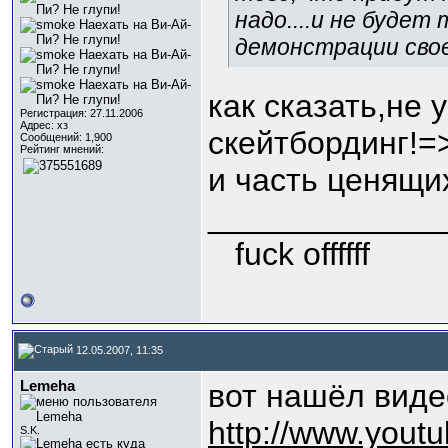
надо....и не буде
демонстрации свое
как сказать,не 
Регистрация: 27.11.2006
Адрес: хз
скейтбординг!=>
Сообщений: 1,900
Рейтинг мнений:
и часть ценящи
_____________
fuck offffff
12.05.2007, 11:35
Lemeha
вот нашёл виде
http://www.you
S.K.