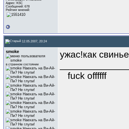
Адрес: KSC
Сообщений: 678
Рейтинг мнений:
12.05.2007, 20:24
smoke
ужас!как свинь
_____________
в странном состоянии
fuck offffff