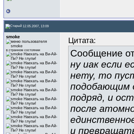
12.05.2007, 13:09
smoke
Цитата:
Сообщение о
в странном состоянии
ну иак если 
нету, то пус
подобающим о
подряд, и ос
после атомно
единственное
и превращать