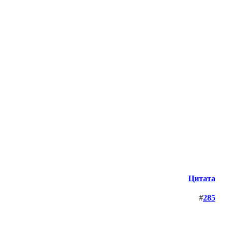
Цитата
#
285