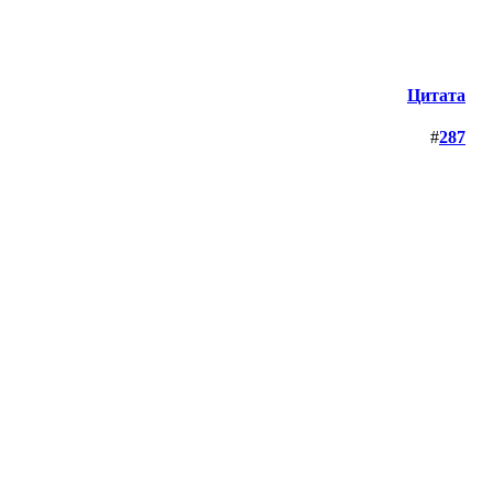
Цитата
#
287