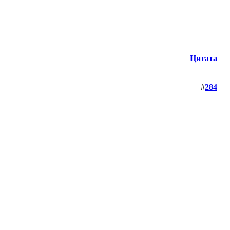
Цитата
#
284