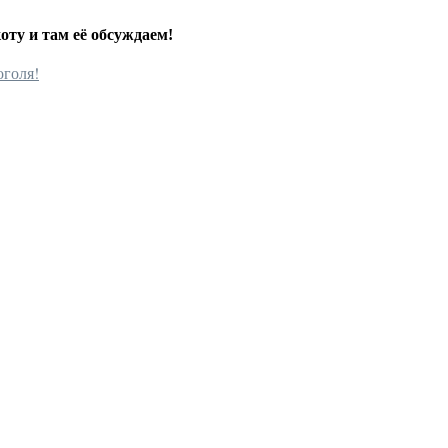
оту и там её обсуждаем!
оголя!