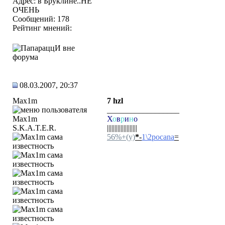
Адрес: в Бруклине..НЕ
ОЧЕНЬ
Сообщений: 178
Рейтинг мнений:
08.03.2007, 20:37
Max1m
7 hzl
__________________
Х
о
в
р
и
н
о
S.K.A.T.E.R.
||||||||||||||||||||
56%+(y)
*
-
1\2pocana
=