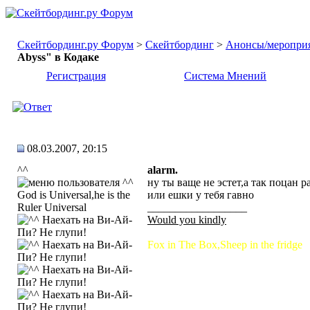
Скейтбординг.ру Форум
>
Скейтбординг
>
Анонсы/меропри
Abyss" в Кодаке
Регистрация
Система Мнений
08.03.2007, 20:15
^^
alarm.
ну ты ваще не эстет,а так поцан
God is Universal,he is the
или ешки у тебя гавно
Ruler Universal
__________________
Would you kindly
Fox in The Box,Sheep in the fridge