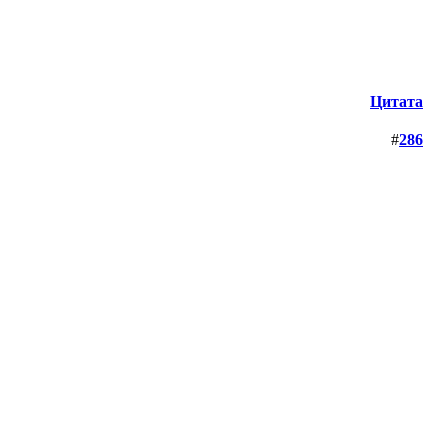
Цитата
#
286