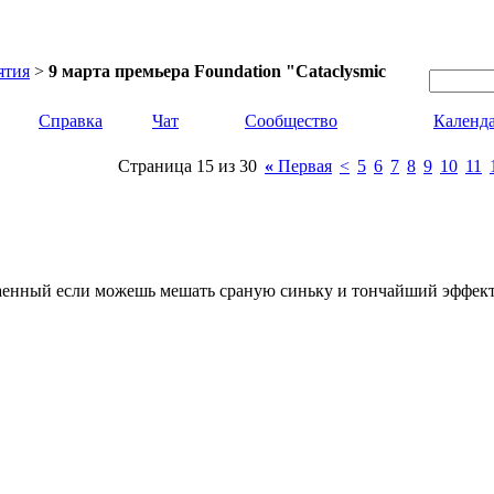
ятия
>
9 марта премьера Foundation "Cataclysmic
Справка
Чат
Сообщество
Календ
Страница 15 из 30
«
Первая
<
5
6
7
8
9
10
11
 раенный если можешь мешать сраную синьку и тончайший эффект