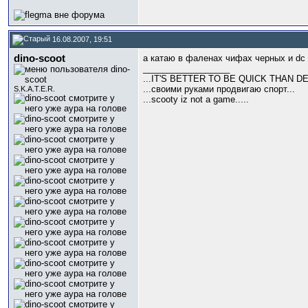
16.08.2007, 19:51
dino-scoot
а катаю в фаленах чифах черных и dc
__________________
...IT'S BETTER TO BE QUICK THAN DE
...своими руками продвигаю спорт...
S.K.A.T.E.R.
...scooty iz not a game.....