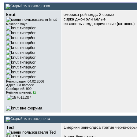
15.08.2007, 01:08
knut
емерика рейнолдс 2 серые
сирка джон эли белые
ес аксель ледд коричневые (катаюсь)
максвел хаус
Регистрация: 04.02.2006
Адрес: на пафосе...
Сообщений: 909
Рейтинг мнений:
62
15.08.2007, 02:14
Ted
Емерики рейнолдса третие черно-серы
__________________
Блинг блинг cука
S.K.A.T.E.