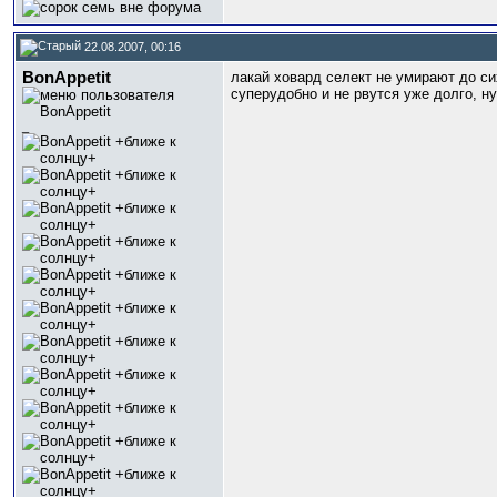
22.08.2007, 00:16
BonAppetit
лакай ховард селект не умирают до сих
суперудобно и не рвутся уже долго, ну 
_