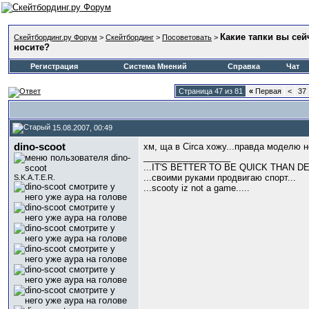
Какие тапки вы сей
Скейтбординг.ру Форум
>
Скейтбординг
>
Посоветовать
>
носите?
Регистрация
Система Мнений
Справка
Чат
Страница 47 из 81
«
Первая
<
37
15.08.2007, 00:49
dino-scoot
хм, ща в Circa хожу...правда моделю 
__________________
...IT'S BETTER TO BE QUICK THAN DE
...своими руками продвигаю спорт...
S.K.A.T.E.R.
...scooty iz not a game.....