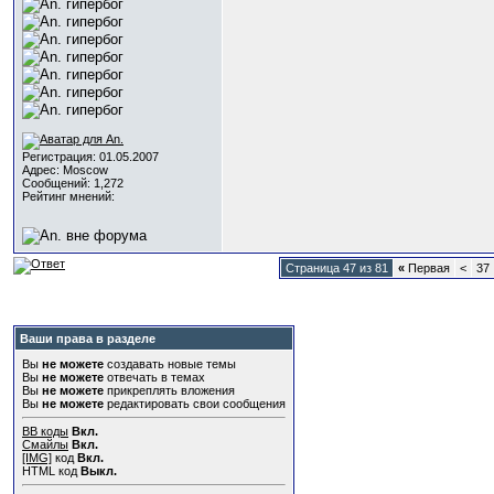
Регистрация: 01.05.2007
Адрес: Moscow
Сообщений: 1,272
Рейтинг мнений:
Страница 47 из 81
«
Первая
<
37
Ваши права в разделе
Вы
не можете
создавать новые темы
Вы
не можете
отвечать в темах
Вы
не можете
прикреплять вложения
Вы
не можете
редактировать свои сообщения
BB коды
Вкл.
Смайлы
Вкл.
[IMG]
код
Вкл.
HTML код
Выкл.