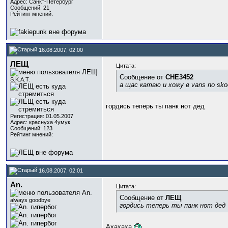
Адрес: Санкт-Петербург
Сообщений: 21
Рейтинг мнений:
16.08.2007, 02:00
ЛЕЩ
Цитата:
Сообщение от
CHE3452
S.K.A.T.
а щас катаю и хожу в vans no sko
гордись теперь ты панк нот дед
Регистрация: 01.05.2007
Адрес: краснуха 4умук
Сообщений: 123
Рейтинг мнений:
16.08.2007, 02:01
An.
Цитата:
Сообщение от
ЛЕЩ
always goodbye
гордись теперь ты панк нот дед
Ахахаха