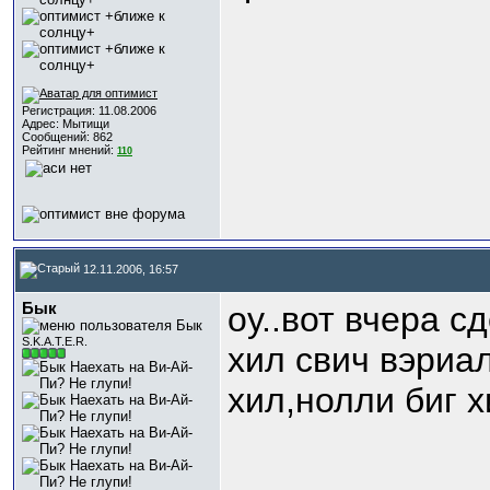
Регистрация: 11.08.2006
Адрес: Мытищи
Сообщений: 862
Рейтинг мнений:
110
12.11.2006, 16:57
Бык
оу..вот вчера с
S.K.A.T.E.R.
хил свич вэриа
хил,нолли биг х