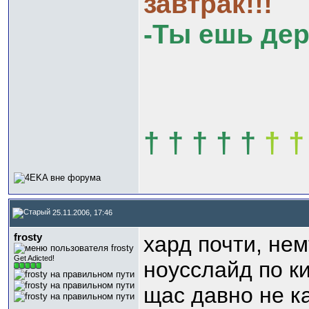
завтрак!!!
-Ты ешь де
† † † † †
† †
25.11.2006, 17:46
frosty
хард почти, не
Get Adicted!
ноусслайд по ки
щас давно не ка