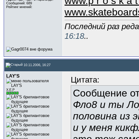
www.p r o s k a t 
Сообщений: 689
Рейтинг мнений:
www.skateboard
Последний раз реда
16:18
..
10.11.2006, 16:27
LAY'S
Цитата:
Сообщение о
Х.Е.Р
Фло8 и ты Ло
половина из э
и у меня кикф