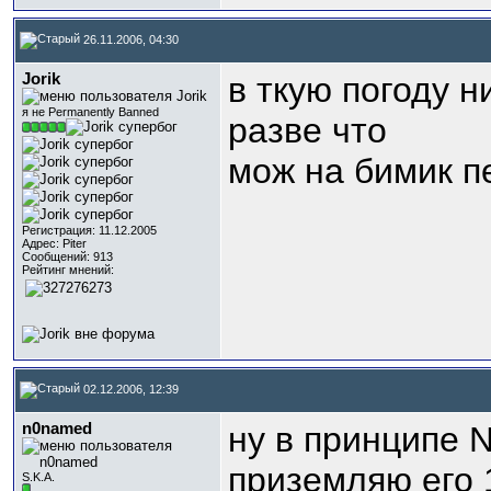
26.11.2006, 04:30
Jorik
в ткую погоду н
я не Permanently Banned
разве что
мож на бимик п
Регистрация: 11.12.2005
Адрес: Piter
Сообщений: 913
Рейтинг мнений:
02.12.2006, 12:39
n0named
ну в принципе Nol
приземляю его 1
S.K.A.