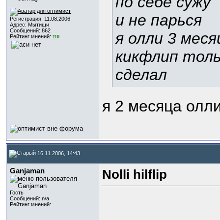
по себе сужу
и не парься
Регистрация: 11.08.2006
Адрес: Мытищи
Сообщений: 862
я олли 3 мес
Рейтинг мнений:
110
кикфлип толь
сделал
я 2 месяца олли
16.11.2006, 14:43
Ganjaman
Nolli hilflip
Гость
Сообщений: n/a
Рейтинг мнений: