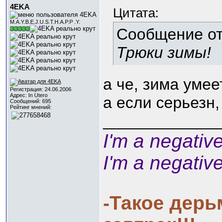
4EKA
Цитата:
M.A.Y.B.E.J.U.S.T.H.A.P.P .Y.
Сообщение о
Трюки зимы!
а че, зима умее
Регистрация: 24.06.2006
Адрес: In Utero
а если серьезн,
Сообщений: 695
Рейтинг мнений:
_____________
I'm a negativ
I'm a negativ
-Такое дерь