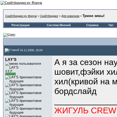
Трюки зимы!
Скейтбординг.ру Форум
>
Скейтбординг
>
Для новичков
>
Регистрация
Система Мнений
Справка
Чат
10.11.2006, 16:04
LAY'S
А я за сезон на
шовит,фэйки хи
Х.Е.Р
хил(кривой на м
бордслайд
_____________
ЖИГУЛЬ CREW