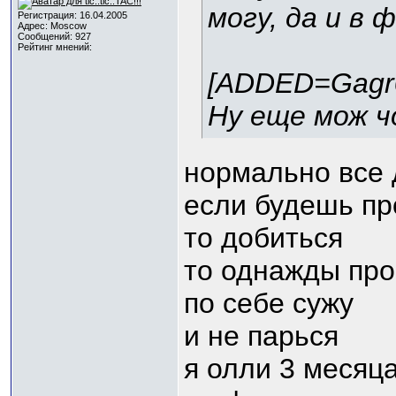
могу, да и в 
Регистрация: 16.04.2005
Адрес: Moscow
Сообщений: 927
Рейтинг мнений:
[ADDED=Gagr
Ну еще мож ч
нормально все 
если будешь про
то добиться
то однажды про
по себе сужу
и не парься
я олли 3 месяц