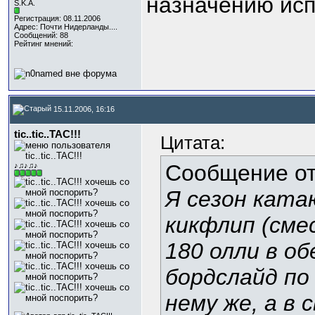
назначению испо
S.K.A.
Регистрация: 08.11.2006
Адрес: Почти Нидерланды....
Сообщений: 88
Рейтинг мнений:
15.11.2006, 16:16
tic..tic..TAC!!!
Цитата:
Сообщение о
♪♫♪♫♪
Я сезон ката
кикфлип (смес
180 олли в о
бордслайд по
нему же, а в 