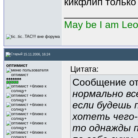
кикфлип только
_____________
May be I am Le
15.11.2006, 16:24
оптимист
Цитата:
Сообщение о
♣♣♣♣♣♣♣
нормально вс
если будешь 
хотеть чего
то однажды п