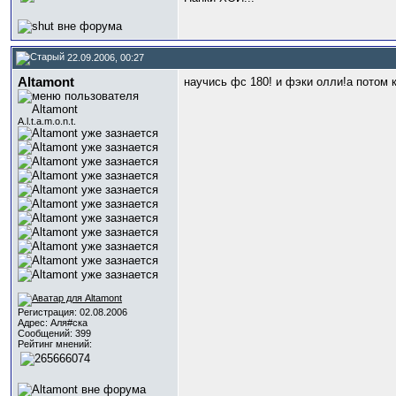
22.09.2006, 00:27
Altamont
научись фс 180! и фэки олли!а потом 
A.l.t.a.m.o.n.t.
Регистрация: 02.08.2006
Адрес: Аля#ска
Сообщений: 399
Рейтинг мнений: