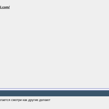
al.com/
атается смотри как другие делают