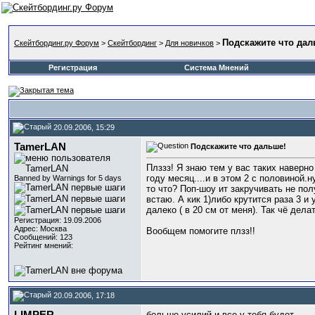
Подскажите что дал
Скейтбординг.ру Форум
>
Скейтбординг
>
Для новичков
>
Регистрация
Система Мнений
20.09.2006, 15:29
TamerLAN
Подскажите что дальше!
Плззз! Я знаю тем у вас таких наверно
году месяц....и в этом 2 с половиной.н
Banned by Warnings for 5 days
то что? Поп-шоу ит закручивать не полу
встаю. А кик 1)либо крутится раза 3 и
далеко ( в 20 см от меня). Так чё дела
Регистрация: 19.09.2006
Адрес: Москва
Вообщем помогите плзз!!
Сообщений: 123
Рейтинг мнений:
20.09.2006, 17:18
больше усилий и все у тебя будет.....