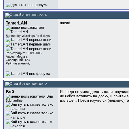
20.09.2006, 22:36
TamerLAN
пасиб
Banned by Warnings for 5 days
Регистрация: 19.09.2006
Адрес: Москва
Сообщений: 123
Рейтинг мнений:
21.09.2006, 00:22
Вяй
Я, когда не умел делать олли, научил
не бойся вставать на доску, и прыгай 
дальше... Потом научился (недавно) г
8bit hardline