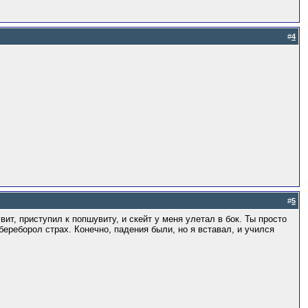
#
4
#
5
ит, приступил к попшувиту, и скейт у меня улетал в бок. Ты просто
 береборол страх. Конечно, падения были, но я вставал, и учился