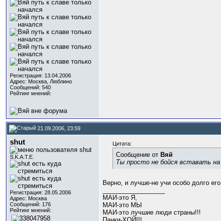
Регистрация: 13.04.2006
Адрес: Москва, Люблино
Сообщений: 540
Рейтинг мнений:
21.09.2006, 23:59
shut
Цитата:
Сообщение от
Вяй
S.K.A.T.E.
Ты просто не бойся вставать на д
Верно, и лучше-не учи особо долго его
__________________
Регистрация: 28.05.2006
МАИ-это Я,
Адрес: Москва
Сообщений: 176
МАИ-это МЫ
Рейтинг мнений:
МАИ-это лучшие люди страны!!!
Панки-ХОЙ!!!