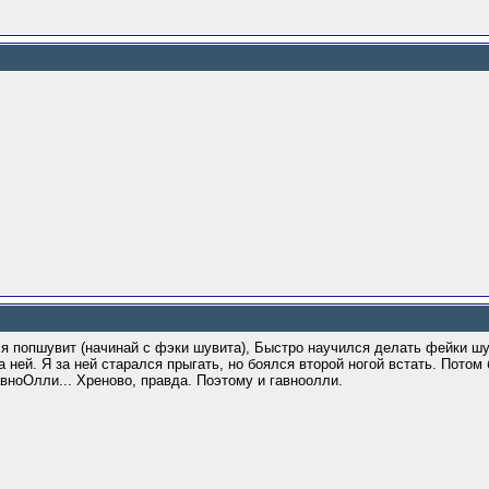
ся попшувит (начинай с фэки шувита), Быстро научился делать фейки шув
за ней. Я за ней старался прыгать, но боялся второй ногой встать. Потом
авноОлли... Хреново, правда. Поэтому и гавноолли.