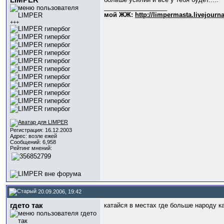
LIMPER
__________________
мой ЖЖ:
http://limpermasta.livejourn
+++
Регистрация: 16.12.2003
Адрес: возле ежей
Сообщений: 6,958
Рейтинг мнений:
20.09.2006, 19:42
гдето так
катайся в местах где больше народу к