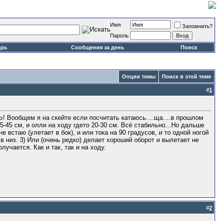
Имя
Запомнить?
Пароль
арь
Сообщения за день
Поиск
Опции темы
Поиск в этой теме
#
1
ЕНЬ! Вообщем я на скейте если посчитать катаюсь....ща....в прошлом
 35-45 см, и олли на ходу гдето 20-30 см. Всё стабильно...Но дальше
е встаю (улетает в бок), и или тока на 90 градусов, и то одной ногой
 в низ. 3) Или (очень редко) делает хороший оборот и вылетает не
лучается. Как и так, так и на ходу.
#
2