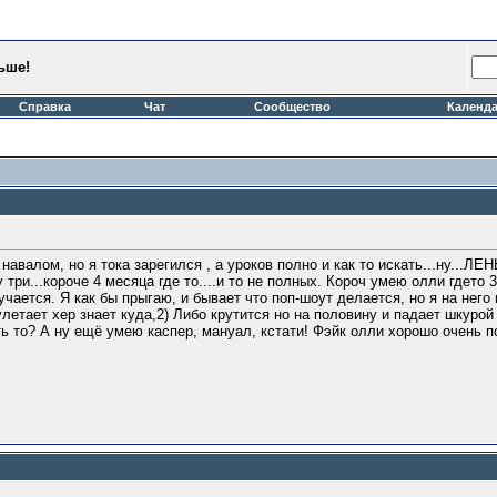
ьше!
Справка
Чат
Сообщество
Календ
 навалом, но я тока зарегился , а уроков полно и как то искать...ну...Л
у три...короче 4 месяца где то....и то не полных. Короч умею олли гдето
чается. Я как бы прыгаю, и бывает что поп-шоут делается, но я на него н
 улетает хер знает куда,2) Либо крутится но на половину и падает шкурой
ть то? А ну ещё умею каспер, мануал, кстати! Фэйк олли хорошо очень по