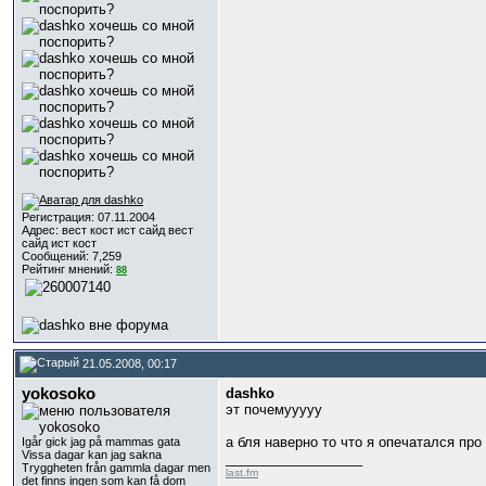
Регистрация: 07.11.2004
Адрес: вест кост ист сайд вест
сайд ист кост
Сообщений: 7,259
Рейтинг мнений:
88
21.05.2008, 00:17
yokosoko
dashko
эт почемууууу
а бля наверно то что я опечатался про
Igår gick jag på mammas gata
Vissa dagar kan jag sakna
__________________
Tryggheten från gammla dagar men
last.fm
det finns ingen som kan få dom