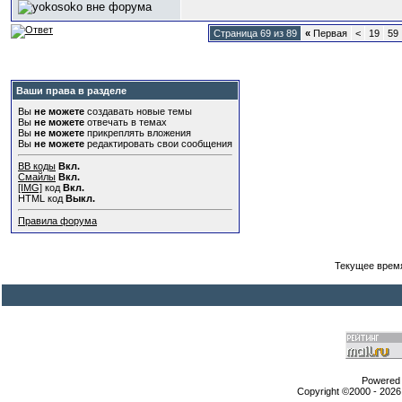
Страница 69 из 89
«
Первая
<
19
59
Ваши права в разделе
Вы
не можете
создавать новые темы
Вы
не можете
отвечать в темах
Вы
не можете
прикреплять вложения
Вы
не можете
редактировать свои сообщения
BB коды
Вкл.
Смайлы
Вкл.
[IMG]
код
Вкл.
HTML код
Выкл.
Правила форума
Текущее врем
Powered b
Copyright ©2000 - 2026,