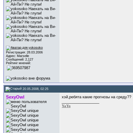
Регистрация: 28.03.2006
Адрес: Marselle
Сообщений: 2,127
Рейтинг мнений:
20.05.2008, 02:25
SexyOwl
хэй,ребята какие прогнозы на среду??
__________________
YaYo