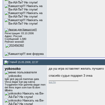
Регистрация: 03.10.2006
Адрес: Россия
Сообщений: 1,580
Рейтинг мнений:
15.05.2008, 22:37
yokosoko
да уш игра оставляет желать лучшего
спасибо судье подарил 3 очка
__________________
Igår gick jag på mammas gata
Vissa dagar kan jag sakna
last.fm
Tryggheten från gammla dagar men
det finns ingen som kan få dom
tillbaka