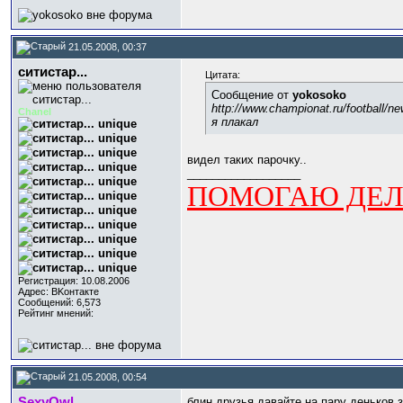
21.05.2008, 00:37
ситистар...
Цитата:
Сообщение от
yokosoko
http://www.championat.ru/football/n
Chanel
я плакал
видел таких парочку..
__________________
ПОМОГАЮ ДЕЛА
Регистрация: 10.08.2006
Адрес: BKонтактe
Сообщений: 6,573
Рейтинг мнений:
21.05.2008, 00:54
SexyOwl
блин друзья давайте на пару деньков 