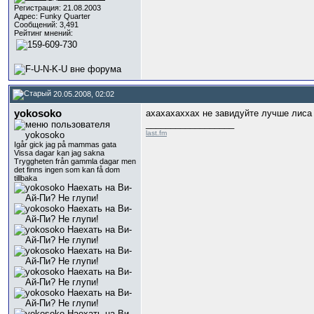
Регистрация: 21.08.2003
Адрес: Funky Quarter
Сообщений: 3,491
Рейтинг мнений:
20.05.2008, 02:02
yokosoko
ахахахаххах не завидуйте лучше лиса
__________________
last.fm
Igår gick jag på mammas gata
Vissa dagar kan jag sakna
Tryggheten från gammla dagar men
det finns ingen som kan få dom
tillbaka