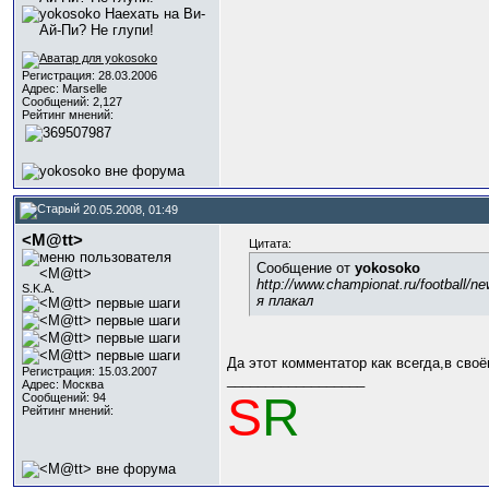
Регистрация: 28.03.2006
Адрес: Marselle
Сообщений: 2,127
Рейтинг мнений:
20.05.2008, 01:49
<M@tt>
Цитата:
Сообщение от
yokosoko
http://www.championat.ru/football/n
S.K.A.
я плакал
Да этот комментатор как всегда,в сво
Регистрация: 15.03.2007
__________________
Адрес: Москва
S
R
Сообщений: 94
Рейтинг мнений: