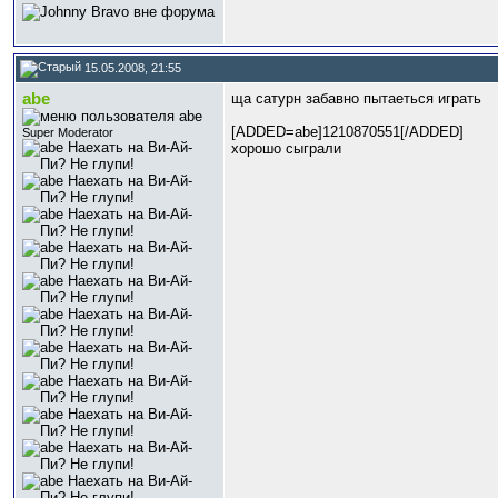
15.05.2008, 21:55
abe
ща сатурн забавно пытаеться играть
[ADDED=abe]1210870551[/ADDED]
Super Moderator
хорошо сыграли