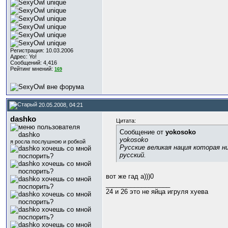
Регистрация: 10.03.2006
Адрес: Yo!
Сообщений: 4,416
Рейтинг мнений:
169
20.05.2008, 04:21
dashko
Цитата:
Сообщение от
yokosoko
yokosoko
я росла послушною и робкой
Русские великая нация которая
русский.
вот же гад а)))0
__________________
24 и 26 это не яйца игруля хуева