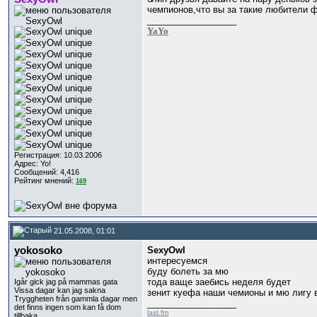
чемпионов,что вы за такие любители 
__________________
YaYo
Регистрация: 10.03.2006
Адрес: Yo!
Сообщений: 4,416
Рейтинг мнений:
169
21.05.2008, 01:01
yokosoko
SexyOwl
интересуемся
буду болеть за мю
тода ваще заебись неделя будет
Igår gick jag på mammas gata
Vissa dagar kan jag sakna
зенит куефа наши чемионы и мю лигу 
Tryggheten från gammla dagar men
__________________
det finns ingen som kan få dom
last.fm
tillbaka