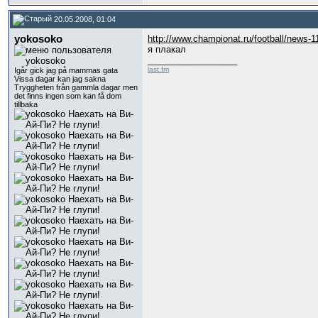
20.05.2008, 01:04
yokosoko
http://www.championat.ru/football/news-1
я плакал
__________________
last.fm
Igår gick jag på mammas gata
Vissa dagar kan jag sakna
Tryggheten från gammla dagar men
det finns ingen som kan få dom
tillbaka