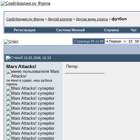
футбол
Скейтбординг.ру Форум
>
Другой extreme
>
Другие виды спорта
>
Регистрация
Система Мнений
Справка
Чат
Страница 69 из 89
«
Первая
<
19
59
15.05.2008, 02:33
Mars Attacks!
Питер
__________________
он явно в ударе, наш рубаха
парень