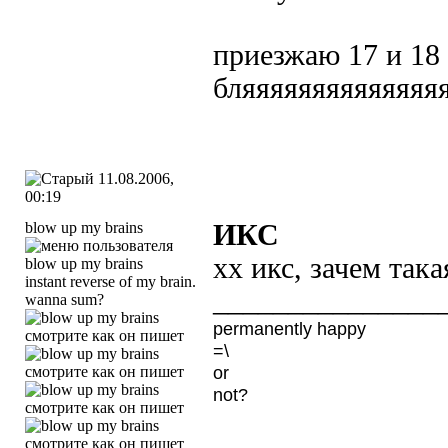
приезжаю 17 и 18 
бляяяяяяяяяяяяяя
11.08.2006,
00:19
blow up my brains
ИКС
хх икс, зачем така
instant reverse of my brain.
_______________
wanna sum?
permanently happy
=\
or
not?