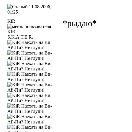
11.08.2006,
01:25
KiR
*рыдаю*
S.K.A.T.E.R.