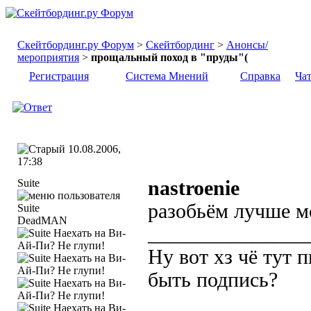
Скейтбординг.ру Форум
>
Скейтбординг
>
Анонсы/
мероприятия
>
прощальный поход в "пруды"(
Регистрация
Система Мнений
Справка
Ча
10.08.2006,
17:38
Suite
nastroenie
разобьём лучше м
DeadMAN
_______________
Ну вот хз чё тут 
быть подпись?