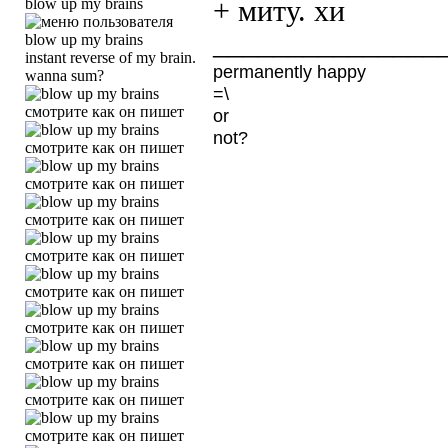
blow up my brains
+ миту. хи
_______________
instant reverse of my brain.
permanently happy
wanna sum?
=\
or
not?