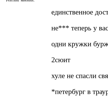
Рейтинг мнений:
единственное дост
не*** теперь у вас
одни кружки бурж
2сюит
хуле не спасли св
*петербург в трау