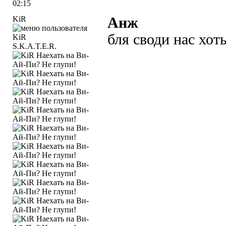
02:15
KiR
Анж
бля своди нас хот
S.K.A.T.E.R.