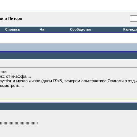
и в Питере
Справка
Чат
Сообщество
Календ
ежи.
кс от кнаффа....
футбэг и музло живое (днем R'n'B, вечером альтернатива,Оригами в хэд-л
осмотреть....
!!!!!!!!!!!!!!!!!!!!!!!!!!!!!!