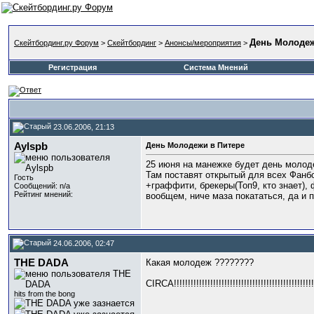
День Молодеж
Скейтбординг.ру Форум
>
Скейтбординг
>
Анонсы/мероприятия
>
Регистрация
Система Мнений
23.06.2006, 21:13
Aylspb
День Молодежи в Питере
25 июня на манежке будет день молод
Там поставят открытый для всех Фанбо
Гость
+граффити, брекеры(Топ9, кто знает), 
Сообщений: n/a
Рейтинг мнений:
вообщем, ниче маза покататься, да и п
24.06.2006, 02:47
THE DADA
Какая молодеж ????????
CIRCA!!!!!!!!!!!!!!!!!!!!!!!!!!!!!!!!!!!!!!!!!!!!!!!!!!!
hits from the bong