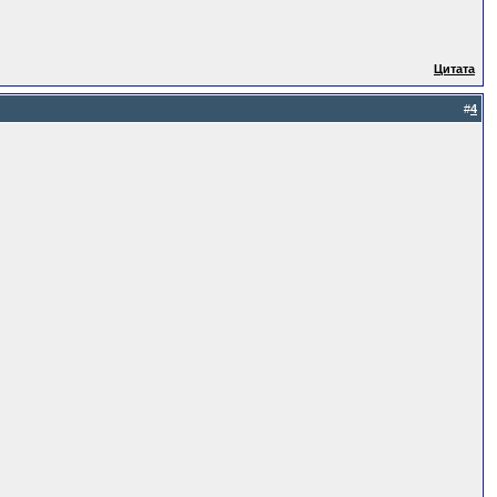
Цитата
#
4