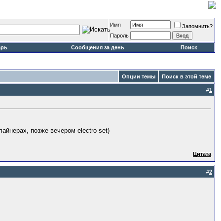
Имя
Запомнить?
Пароль
арь
Сообщения за день
Поиск
Опции темы
Поиск в этой теме
#
1
айнерах, позже вечером electro set)
Цитата
#
2