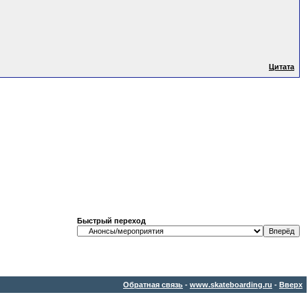
Цитата
Быстрый переход
Обратная связь
-
www.skateboarding.ru
-
Вверх