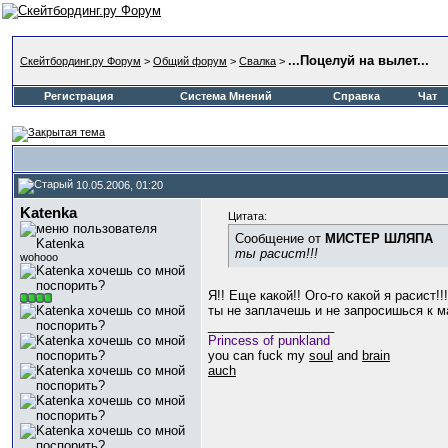
...Поцелуй на вылет...
Скейтбординг.ру Форум
>
Общий форум
>
Свалка
>
Регистрация
Система Мнений
Справка
Чат
10.05.2006, 01:20
Katenka
Цитата:
Сообщение от
МИСТЕР ШЛЯПА
ты расист!!!
wohooo
Я!! Еще какой!! Ого-го какой я расист!
ты не заплачешь и не запросишься к м
__________________
Princess of punkland
you can fuck my
soul
and
brain
auch