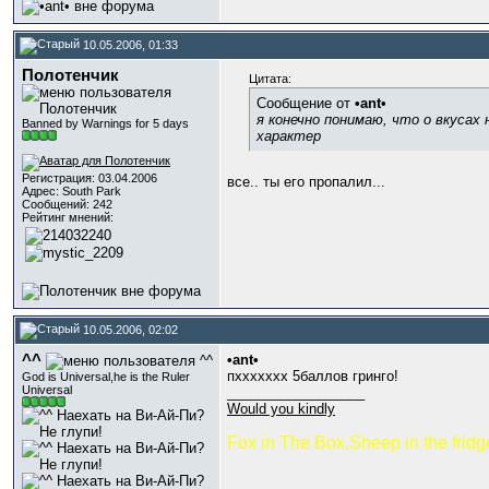
10.05.2006, 01:33
Полотенчик
Цитата:
Сообщение от
•ant•
я конечно понимаю, что о вкусах
Banned by Warnings for 5 days
характер
Регистрация: 03.04.2006
все.. ты его пропалил...
Адрес: South Park
Сообщений: 242
Рейтинг мнений:
10.05.2006, 02:02
^^
•ant•
пххххххх 5баллов гринго!
God is Universal,he is the Ruler
Universal
__________________
Would you kindly
Fox in The Box,Sheep in the fridg