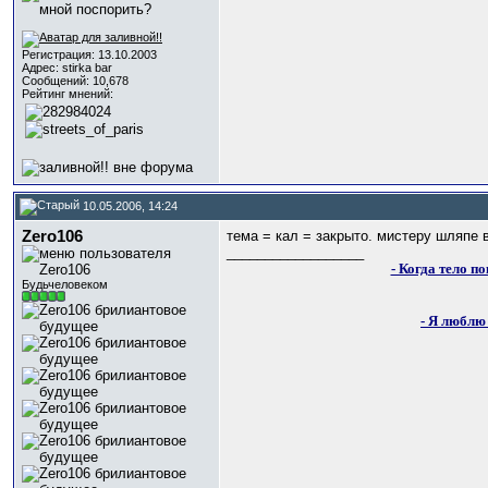
Регистрация: 13.10.2003
Адрес: stirka bar
Сообщений: 10,678
Рейтинг мнений:
10.05.2006, 14:24
Zero106
тема = кал = закрыто. мистеру шляпе 
__________________
- Когда тело п
Будьчеловеком
- Я люблю 