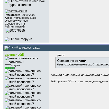
Регистрация: 09.09.2005
Адрес: fromMoscow State
University with love
Сообщений: 478
Рейтинг мнений:
10.05.2006, 13:01
заливной!!
Цитата:
Сообщение от
•ant•
безысходно-гомиковский характе
******модель
ххха ха хаах хаха х ахахахахаха хаха
__________________
ТАЯ, сука мне ПО*** что ты там уходишь куда-то. И