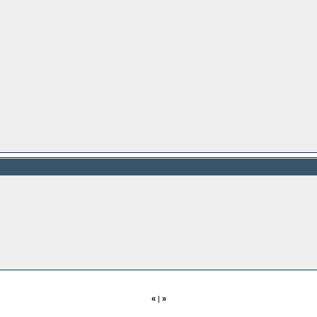
«
|
»