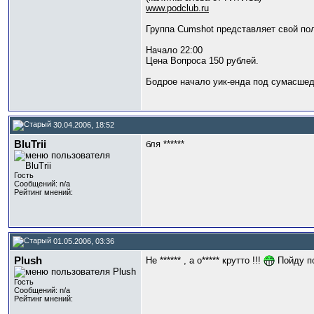
www.podclub.ru
Группа Cumshot представляет свой пол
Начало 22:00
Цена Вопроса 150 рублей.
Бодрое начало уик-енда под сумасшед
30.04.2006, 18:52
BluTrii
бля ******
Гость
Сообщений: n/a
Рейтинг мнений:
01.05.2006, 03:36
Plush
Не ****** , а о***** крутто !!!
Пойду пол
Гость
Сообщений: n/a
Рейтинг мнений: