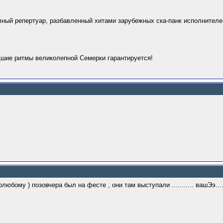
ный репертуар, разбавленный хитами зарубежных ска-панк исполнителей
шие ритмы великолепной Семерки гарантируется!
юбому ) позовчера был на фесте , они там выступали ........... вашЭэ....