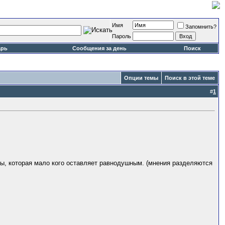
Имя
Запомнить?
Пароль
арь
Сообщения за день
Поиск
Опции темы
Поиск в этой теме
#
1
пы, которая мало кого оставляет равнодушным. (мнения разделяются