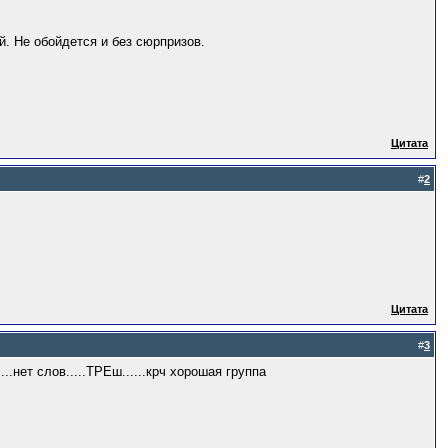
. Не обойдется и без сюрпризов.
Цитата
#
2
Цитата
#
3
...нет слов.....ТРЕш......крч хорошая группа