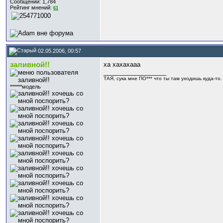
Сообщений: 1,784
Рейтинг мнений:
61
02.05.2006, 00:57
заливной!!
ха хахахааа
__________________
ТАЯ, сука мне ПО*** что ты там уходишь куда-то. И
******модель