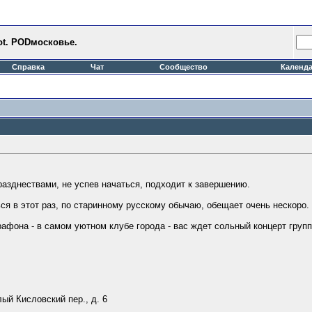
ot. PODмосковье.
Справка
Чат
Сообщество
Календ
азднествами, не успев начаться, подходит к завершению.
ься в этот раз, по старинному русскому обычаю, обещает очень нескоро.
рафона - в самом уютном клубе города - вас ждет сольный концерт груп
ый Кисловский пер., д. 6