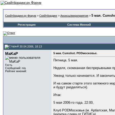
5 мая. Cumsh
Скейтбординг.ру Форум
>
Скейтбординг
>
Анонсы/мероприятия
>
Регистрация
Система Мнений
30.04.2006, 18:13
MaKaP
5 мая. Cumshot. PODмосковье.
Пятница. 5 мая.
Гость
Неделя, скомканная беспрерывными пр
Сообщений: n/a
Рейтинг мнений:
Уикенд только начинается. И закончит
И на самом старте этого затяжного ма
и будут разделяться).
Итак:
5 мая 2006-го года. 22:00,
Клуб PODМосковье.(м. Арбатская, Мал
(калитка слева от ГИТИСа)