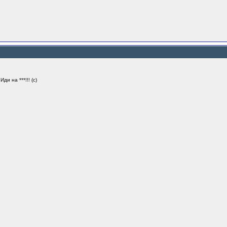
ди на ***!!! (с)