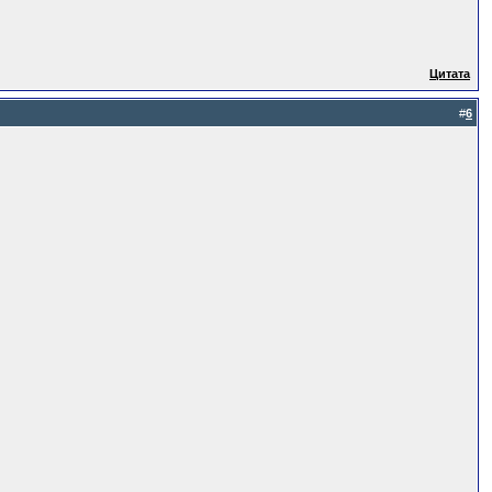
Цитата
#
6