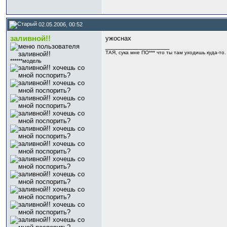
02.05.2006, 00:52
заливной!!
ужоснах
__________________
ТАЯ, сука мне ПО*** что ты там уходишь куда-то. И
******модель