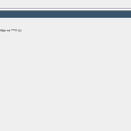
ди на ***!!! (с)