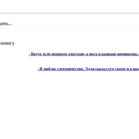
ать...
нимагу
- Когда тело покрыто ожегами, а нога в капкане начинаешь
- Я люблю электричество. Эдди сказал его скоро и к нам