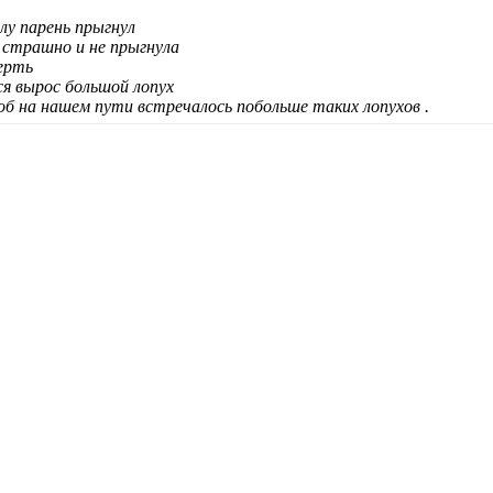
лу парень прыгнул
 страшно и не прыгнула
мерть
ся вырос большой лопух
об на нашем пути встречалось побольше таких лопухов .