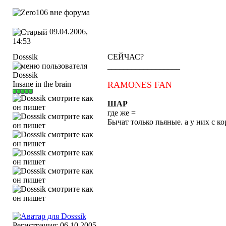
09.04.2006,
14:53
Dosssik
СЕЙЧАС?
__________________
Insane in the brain
RAMONES FAN
ШАР
где же =
Бычат только пьяные. а у них с к
Регистрация: 06.10.2005