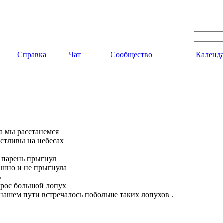
Справка
Чат
Сообщество
Календ
да мы расстанемся
астливы на небесах
 парень прыгнул
ашно и не прыгнула
ь
вырос большой лопух
 нашем пути встречалось побольше таких лопухов .