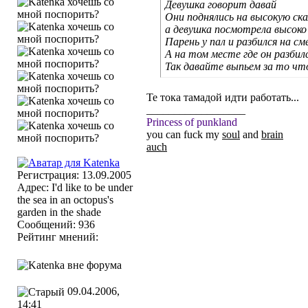
Девушка говорит давай
Они поднялись на высокую ска
а девушка посмотрела высоко
Парень у пал и разбился на с
А на том месте где он разбил
Так давайте выпьем за то чт
Те тока тамадой идти работать...
__________________
Princess of punkland
you can fuck my
soul
and
brain
auch
Регистрация: 13.09.2005
Адрес: I'd like to be under
the sea in an octopus's
garden in the shade
Сообщений: 936
Рейтинг мнений:
09.04.2006,
14:41