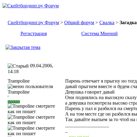
Скейтбординг.ру Форум
>
Общий форум
>
Свалка
>
Загадка
Регистрация
Система Мнений
09.04.2006,
14:18
Trampoline
Парень отвечает я прыгну но тог
давай прыгнем вместе и будем сч
Девушка говорит давай
'
Они поднялись на высокую скалу
а девушка посмотрела высоко стр
Парень у пал и разбился на смерт
А на том месте где он разбился 
Так давайте выпьем за то чтоб на
__________________
_
_
_
игры для ipad