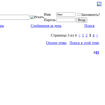
Имя
Запомнить?
Пароль
арь
Сообщения за день
Поиск
Страница 3 из 4
<
1
2
3
4
>
Опции темы
Поиск в этой теме
#
41