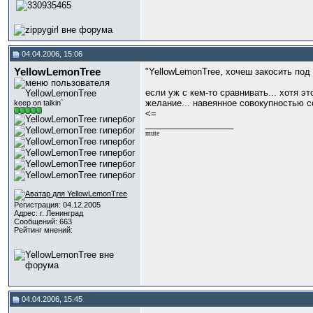
04.04.2006, 15:06
YellowLemоnTree
"YellowLemоnTree, хочеш закосить под
если уж с кем-то сравнивать... хотя это
желание... навеянное совокупностью со
keep on talkin`
<=
__________________
mute
Регистрация: 04.12.2005
Адрес: г. Ленинград
Сообщений: 663
Рейтинг мнений:
04.04.2006, 15:45