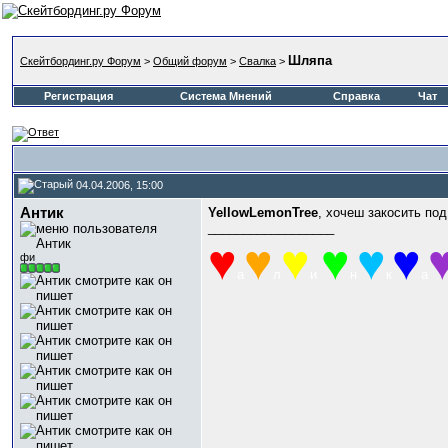
Шляпа
Скейтбординг.ру Форум
>
Общий форум
>
Свалка
>
Регистрация
Система Мнений
Справка
Чат
04.04.2006, 15:00
Антик
YellowLemоnTree
, хочеш закосить под
__________________
♥
♥
♥
♥
♥
♥
фи
а
л
и
н
к
а