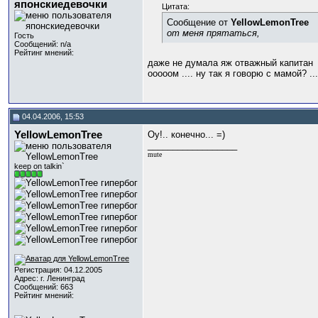
японскиедевочки
Цитата:
Сообщение от
YellowLemоnTree
от меня прятаться,
Гость
Сообщений: n/a
Рейтинг мнений:
даже не думала яж отважный капитан
ооооом .... ну так я говорю с мамой? ...
04.04.2006, 15:53
YellowLemоnTree
Оу!.. конечно... =)
__________________
mute
keep on talkin`
Регистрация: 04.12.2005
Адрес: г. Ленинград
Сообщений: 663
Рейтинг мнений: