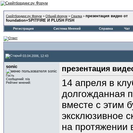
презентация видео от
Скейтбординг.ру Форум
>
Общий форум
>
Свалка
>
foundation+SPITFIRE И PLUSH FISH
Регистрация
Система Мнений
Справка
Чат
03.04.2006, 12:43
sonic
презентация видео
Гость
Сообщений: n/a
14 апреля в кл
Рейтинг мнений:
долгожданная п
вместе с этим 
эксклюзивное ск
на протяжении 