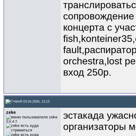
транслироватьс
сопровождение в
концерта с участ
fish,konteiner35
fault,распирато
orchestra,lost p
вход 250р.
03.04.2006, 13:13
zeke
эстакада ужасн
S.K.A.T.
организаторы м