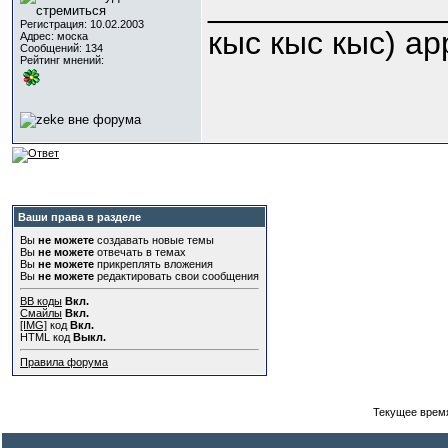
_____________
Регистрация: 10.02.2003
кыс кыс кыс) ар
Адрес: моска
Сообщений: 134
Рейтинг мнений:
Ваши права в разделе
Вы
не можете
создавать новые темы
Вы
не можете
отвечать в темах
Вы
не можете
прикреплять вложения
Вы
не можете
редактировать свои сообщения
BB коды
Вкл.
Смайлы
Вкл.
[IMG]
код
Вкл.
HTML код
Выкл.
Правила форума
Текущее врем