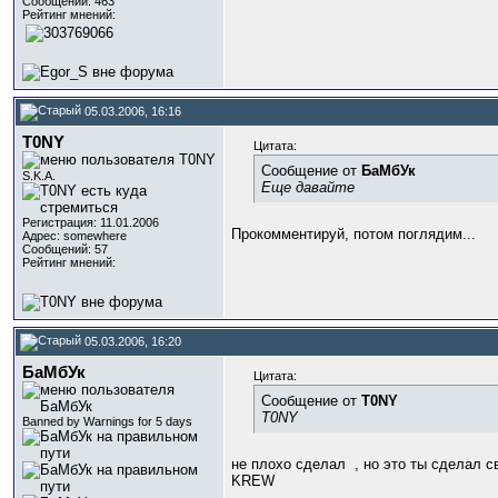
Сообщений: 463
Рейтинг мнений:
05.03.2006, 16:16
T0NY
Цитата:
Сообщение от
БаМбУк
S.K.A.
Еще давайте
Регистрация: 11.01.2006
Прокомментируй, потом поглядим...
Адрес: somewhere
Сообщений: 57
Рейтинг мнений:
05.03.2006, 16:20
БаМбУк
Цитата:
Сообщение от
T0NY
T0NY
Banned by Warnings for 5 days
не плохо сделал
, но это ты сделал 
KREW