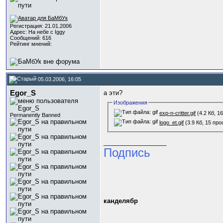
Регистрация: 21.01.2006
Адрес: На небе с Iggy
Сообщений: 616
Рейтинг мнений:
05.03.2006, 16:05
Egor_S
а эти?
Изображения
exp-n-critter.gif
(4.2 Кб, 1
Permanently Banned
logo_et.gif
(3.9 Кб, 15 пр
__________________
Подпись
канделябр