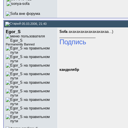
05.03.2006, 21:40
Egor_S
Sofa
ахахахахахахахахахаа...)
__________________
Подпись
Permanently Banned
канделябр