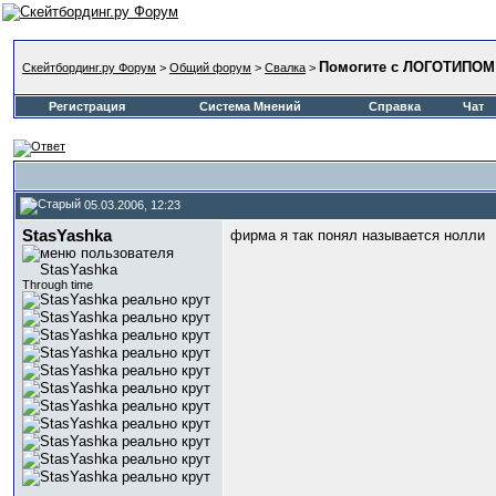
Помогите с ЛОГОТИПОМ!
Скейтбординг.ру Форум
>
Общий форум
>
Свалка
>
Регистрация
Система Мнений
Справка
Чат
05.03.2006, 12:23
StasYashka
фирма я так понял называется нолли
Through time