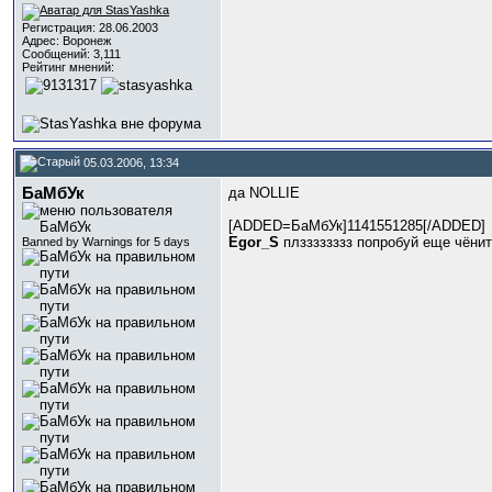
Регистрация: 28.06.2003
Адрес: Воронеж
Сообщений: 3,111
Рейтинг мнений:
05.03.2006, 13:34
БаМбУк
да NOLLIE
[ADDED=БаМбУк]1141551285[/ADDED]
Egor_S
плзззззззз попробуй еще чёни
Banned by Warnings for 5 days