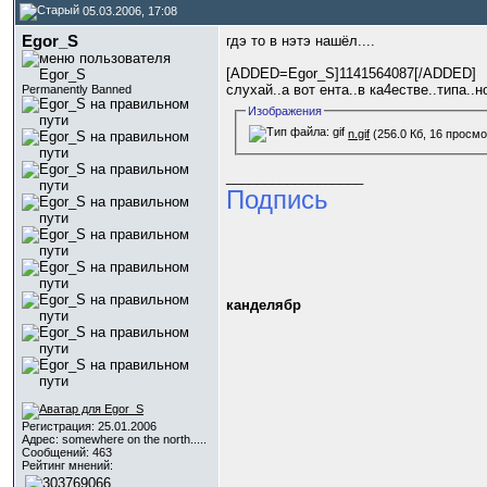
05.03.2006, 17:08
Egor_S
гдэ то в нэтэ нашёл....
[ADDED=Egor_S]1141564087[/ADDED]
слухай..а вот ента..в ка4естве..типа..н
Permanently Banned
Изображения
n.gif
(256.0 Кб, 16 просм
__________________
Подпись
канделябр
Регистрация: 25.01.2006
Адрес: somewhere on the north.....
Сообщений: 463
Рейтинг мнений: