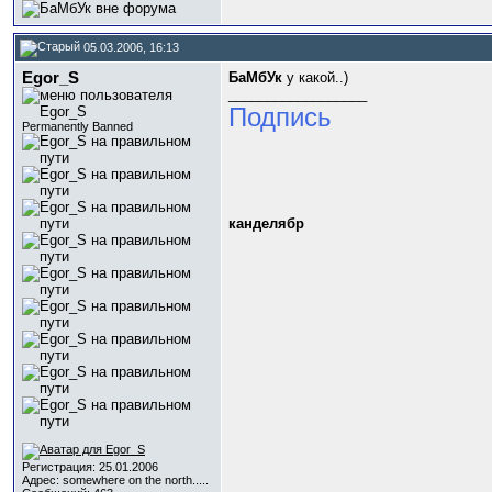
05.03.2006, 16:13
Egor_S
БаМбУк
y какой..)
__________________
Подпись
Permanently Banned
канделябр
Регистрация: 25.01.2006
Адрес: somewhere on the north.....