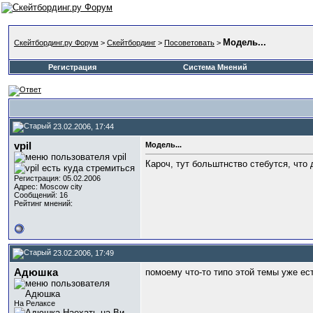
Модель...
Скейтбординг.ру Форум
>
Скейтбординг
>
Посоветовать
>
Регистрация
Система Мнений
23.02.2006, 17:44
vpil
Модель...
Кароч, тут больштнство стебутся, что 
Регистрация: 05.02.2006
Адрес: Moscow city
Сообщений: 16
Рейтинг мнений:
23.02.2006, 17:49
Адюшка
помоему что-то типо этой темы уже есть
На Релаксе