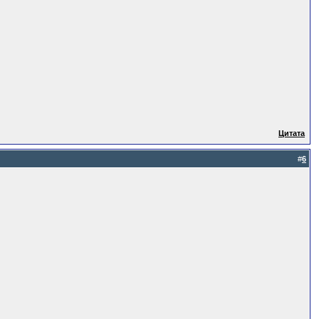
Цитата
#
6