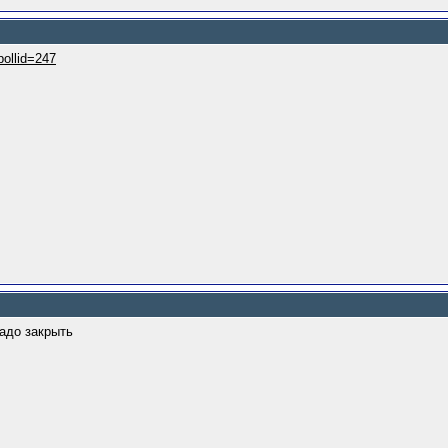
&pollid=247
надо закрыть