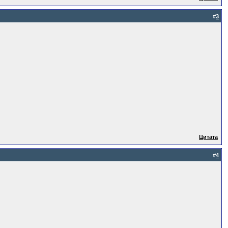
#
3
Цитата
#
4