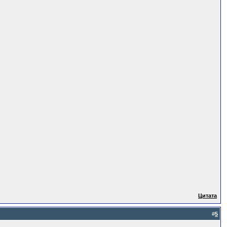
Цитата
#
5