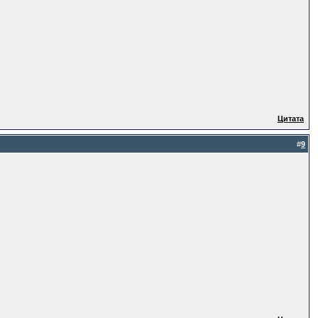
Цитата
#
9