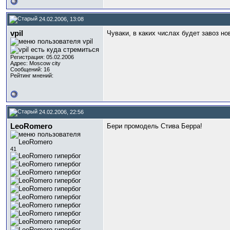
24.02.2006, 13:08
vpil
Чуваки, в каких числах будет завоз н
Регистрация: 05.02.2006
Адрес: Moscow city
Сообщений: 16
Рейтинг мнений:
24.02.2006, 22:56
LeoRomero
Бери промодель Стива Берра!
41