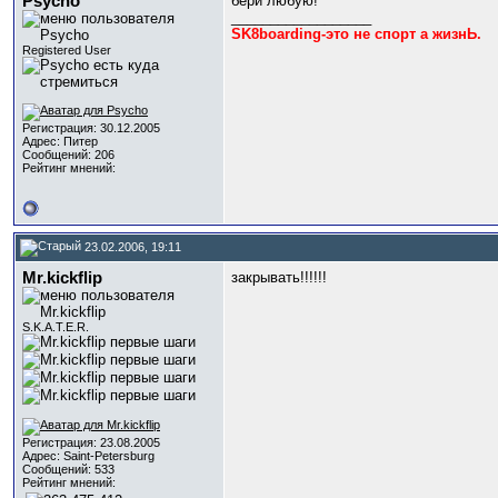
Psycho
бери любую!
__________________
SK8boarding-это не спорт а жизнЬ.
Registered User
Регистрация: 30.12.2005
Адрес: Питер
Сообщений: 206
Рейтинг мнений:
23.02.2006, 19:11
Mr.kickflip
закрывать!!!!!!
S.K.A.T.E.R.
Регистрация: 23.08.2005
Адрес: Saint-Petersburg
Сообщений: 533
Рейтинг мнений: