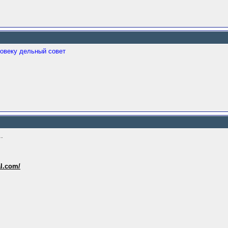
ловеку дельный совет
.
al.com/