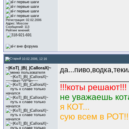
Регистрация: 02.02.2006
Адрес: Moscow
Сообщений: 113
Рейтинг мнений:
10.02.2006, 12:16
~|KoT|_|B|_|CaIIoraX|~
да...пиво,водка,теки
_________________
~~~=₪кøт-*VIP*₪=~~~
!!!коты решают!!!
не уважаешь кота
я КОТ...
сую всем в РОТ!!