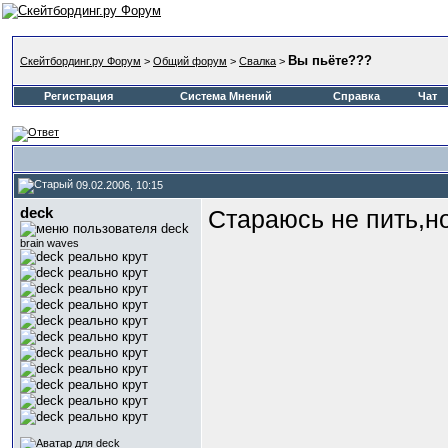
Вы пьёте???
Скейтбординг.ру Форум
>
Общий форум
>
Свалка
>
Регистрация
Система Мнений
Справка
Чат
09.02.2006, 10:15
deck
Стараюсь не пить,но
brain waves