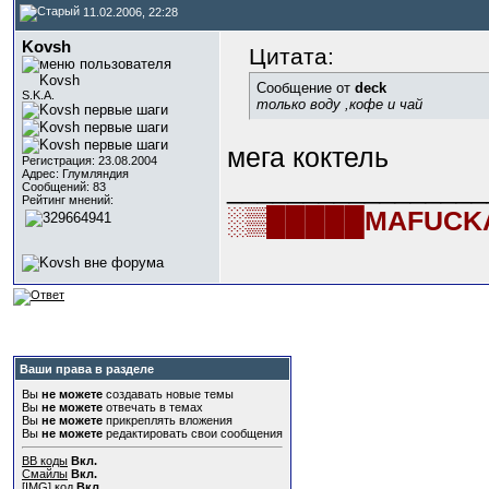
11.02.2006, 22:28
Kovsh
Цитата:
Сообщение от
deck
S.K.A.
только воду ,кофе и чай
мега коктель
Регистрация: 23.08.2004
Адрес: Глумляндия
_________________
Сообщений: 83
Рейтинг мнений:
░▒█████MAFUCK
Ваши права в разделе
Вы
не можете
создавать новые темы
Вы
не можете
отвечать в темах
Вы
не можете
прикреплять вложения
Вы
не можете
редактировать свои сообщения
BB коды
Вкл.
Смайлы
Вкл.
[IMG]
код
Вкл.