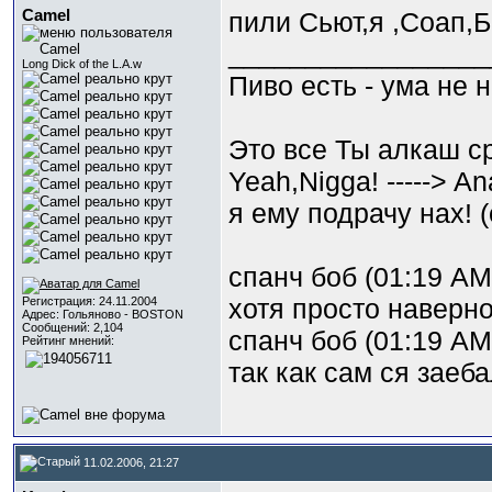
Camel
пили Сьют,я ,Соап,
_________________
Long Dick of the L.A.w
Пиво есть - ума не 
Это все Ты алкаш ср
Yeah,Nigga! -----> A
я ему подрачу нах! 
спанч боб (01:19 AM)
хотя просто наверн
Регистрация: 24.11.2004
Адрес: Гольяново - BOSTON
Сообщений: 2,104
спанч боб (01:19 AM)
Рейтинг мнений:
так как сам ся заебал
11.02.2006, 21:27