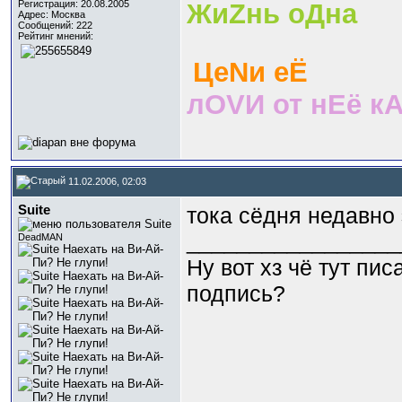
Регистрация: 20.08.2005
ЖиZнь оДнa
Адрес: Москва
Сообщений: 222
Рейтинг мнений:
ЦеNи еЁ
лОVИ от нЕё к
11.02.2006, 02:03
Suite
тока сёдня недавно
_________________
DeadMAN
Ну вот хз чё тут пи
подпись?