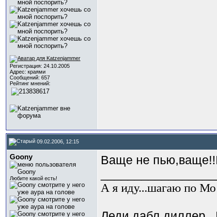
Регистрация: 24.10.2005
Адрес: краями
Сообщений: 657
Рейтинг мнений:
09.02.2006, 12:15
Goony
Ваще не пью,ваще!!
_________________
Любите какой есть!
А я иду...шагаю по Мос
Леди дабл диллер...Г