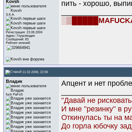
Kovsh
пить - хорошо, вып
_________________
S.K.A.
░▒█████MAFUCK
Регистрация: 23.08.2004
Адрес: Глумляндия
Сообщений: 83
Рейтинг мнений:
11.02.2006, 22:06
Владик
Апцент и нет пробле
_________________
fuck PaFoS
"Давай не рисковать
И мне "резинку" в ру
Откинулась ты на м
До горла юбочку зад