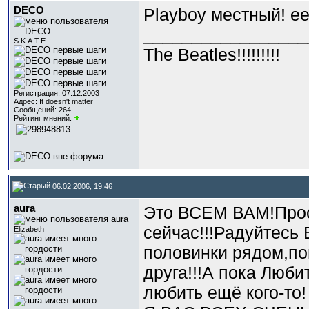
DECO
Playboy местный! е
_________________
S.K.A.T.E.
The Beatles!!!!!!!!!
Регистрация: 07.12.2003
Адрес: It doesn't matter
Сообщений: 264
Рейтинг мнений:
06.02.2006, 19:46
aura
Это ВСЕМ ВАМ!Прост
сейчас!!!
Радуйтесь В
Elizabeth
половинки рядом,по
друга!!!А пока Люб
любить ещё кого-то!