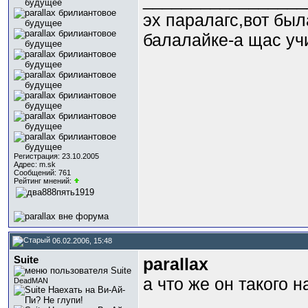
_________________
эх паралагс,вот был
балалайке-а щас уч
Регистрация: 23.10.2005
Адрес: m.sk
Сообщений: 761
Рейтинг мнений:
06.02.2006, 15:48
Suite
parallax
а что же он такого 
DeadMAN