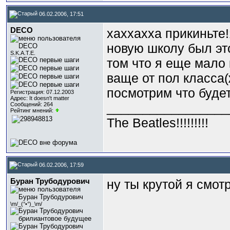
06.02.2006, 17:51
DECO
хаххахха прикиньте
новую школу был это
S.K.A.T.E.
том что я еще мало 
ваще от пол класса(
посмотрим что будет
Регистрация: 07.12.2003
Адрес: It doesn't matter
_________________
Сообщений: 264
Рейтинг мнений:
The Beatles!!!!!!!!!
06.02.2006, 17:59
Буран Трубодурович
ну ты крутой я смо
\m/_(°•°)_\m/