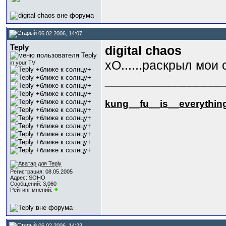
06.02.2006, 14:07
Teply
digital chaos
хО......раскрыл мои
in your TV
_________________
kung_
_fu_
_is_
_everythin
Регистрация: 08.05.2005
Адрес: SOHO
Сообщений: 3,060
Рейтинг мнений:
06.02.2006, 14:23