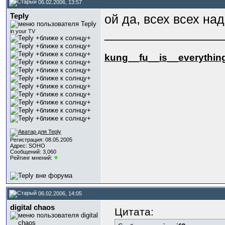
06.02.2006, 13:57
Teply
ой да, всех всех н
_________________
in your TV
kung_
_fu_
_is_
_everythin
Регистрация: 08.05.2005
Адрес: SOHO
Сообщений: 3,060
Рейтинг мнений:
06.02.2006, 14:05
digital chaos
Цитата: