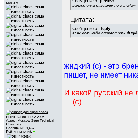
Сообщение от
jussi69
МАСТА
валентинки разошлю по e-mailам
Цитата:
Сообщение от
Teply
всех всех надо оповестить
флуд
_________________
жидкий (с) - это бре
пишет, не имеет ник
И какой русский не 
... (с)
Регистрация: 14.02.2003
Адрес: Moscow State Technical
University
Сообщений: 4,667
Рейтинг мнений: