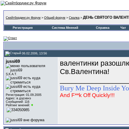
ДЕНЬ СВЯТОГО ВАЛЕНТ
Скейтбординг.ру Форум
>
Общий форум
>
Свалка
>
Регистрация
Система Мнений
Справка
Чат
06.02.2006, 13:56
jussi69
валентинки разошлю 
Св.Валентина!
S.K.A.T.
_________________
Bury Me Deep Inside You
And F**k Off Quickly!!!
Регистрация: 01.09.2005
Адрес: в дэрэвнэ
Сообщений: 116
Рейтинг мнений: