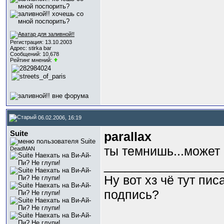
Регистрация: 13.10.2003
Адрес: stirka bar
Сообщений: 10,678
Рейтинг мнений:
06.02.2006, 16:19
Suite
parallax
ты темнишь...может 
DeadMAN
_________________
Ну вот хз чё тут пи
подпись?