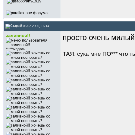
06.02.2006, 16:14
заливной!!
просто очень милый
_________________
******модель
ТАЯ, сука мне ПО*** что ты 