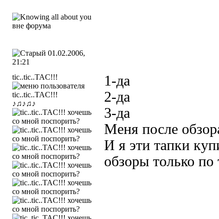
01.02.2006,
21:21
tic..tic..TAC!!!
1-да
2-да
♪♫♪♫♪
3-да
Меня после обзора
И я эти тапки ку
обзоры только по 