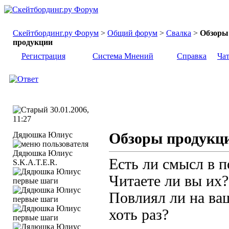
Скейтбординг.ру Форум
>
Общий форум
>
Свалка
>
Обзоры
продукции
Регистрация
Система Мнений
Справка
Ча
30.01.2006,
11:27
Дядюшка Юлиус
Обзоры продукц
Есть ли смысл в п
S.K.A.T.E.R.
Читаете ли вы их?
Повлиял ли на ва
хоть раз?