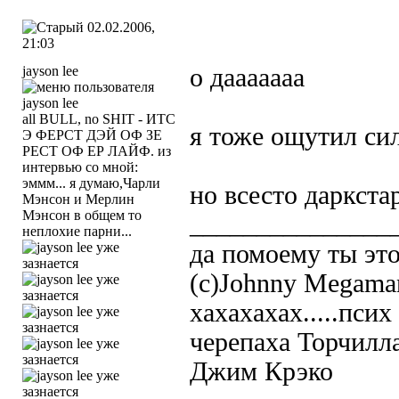
02.02.2006,
21:03
jayson lee
о дааааааа
all BULL, no SHIT - ИТС
я тоже ощутил си
Э ФЕРСТ ДЭЙ ОФ ЗЕ
РЕСТ ОФ ЕР ЛАЙФ. из
интервью со мной:
эммм... я думаю,Чарли
но всесто даркста
Мэнсон и Мерлин
Мэнсон в общем то
_______________
неплохие парни...
да помоему ты это
(c)Johnny Megama
хахахахах.....пси
черепаха Торчилл
Джим Крэко