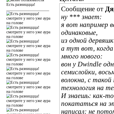
Сообщение от
Дя
_____________________
ну *** знает:
я вот например в
одинаковые,
из одной дервяшк
а тут вот, когда
много нового:
вон у Dwindle од
семислойки, вось
волокна, с такой 
технология на те
И знаешь: как-т
покататься на эт
написал: не пото