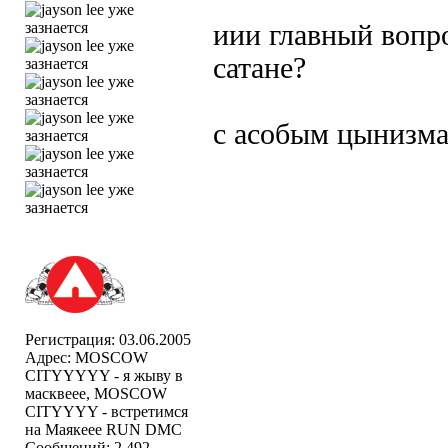
иии главный вопро
сатане?
с асобым цынизма
Регистрация: 03.06.2005
Адрес: MOSCOW
CITYYYYY - я жыву в
масквеее, MOSCOW
CITYYYY - встретимся
на Маякеее RUN DMC
Сообщений: 2,492