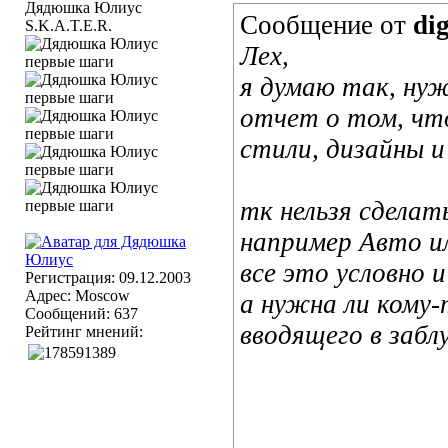
Сообщение от
dig
S.K.A.T.E.R.
Лех,
я думаю так, нуж
отчет о том, что
стили, дизайны и
тк нельзя сделат
например Авто ил
все это условно 
Регистрация: 09.12.2003
Адрес: Moscow
а нужна ли кому-
Сообщений: 637
вводящего в забл
Рейтинг мнений: