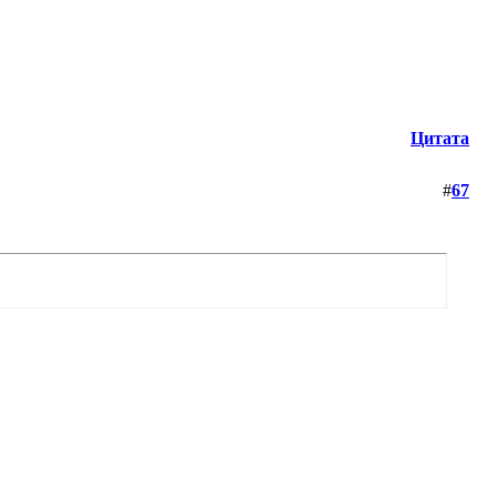
Цитата
#
67