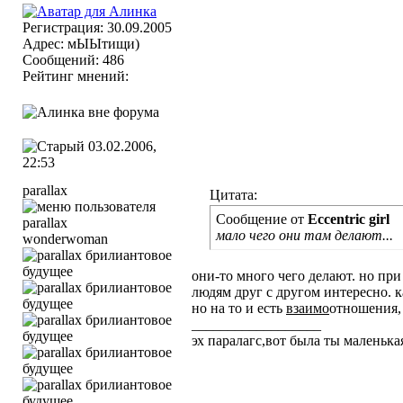
Регистрация: 30.09.2005
Адрес: мЫЫтищи)
Сообщений: 486
Рейтинг мнений:
03.02.2006,
22:53
parallax
Цитата:
Сообщение от
Eccentric girl
мало чего они там делают...
wonderwoman
они-то много чего делают. но при 
людям друг с другом интересно. 
но на то и есть
взаимо
отношения, 
__________________
эх паралагс,вот была ты маленька