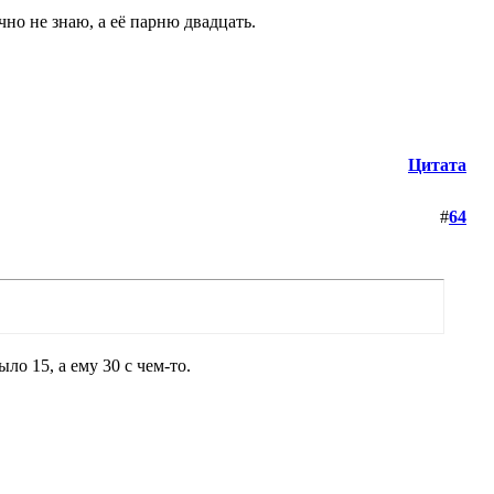
чно не знаю, а её парню двадцать.
Цитата
#
64
ло 15, а ему 30 с чем-то.