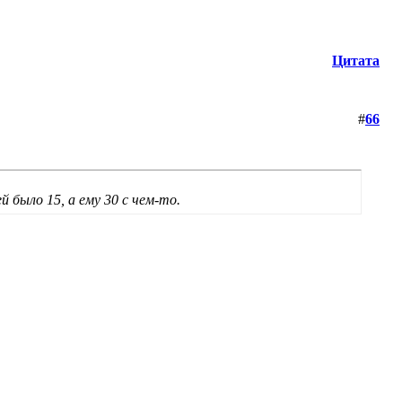
Цитата
#
66
й было 15, а ему 30 с чем-то.
Мир уходит из под ног твоих, а ты сидишь и ничего не можешь поделать.