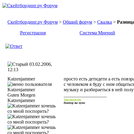
Скейтбординг.ру Форум
>
Общий форум
>
Свалка
>
Разница
Регистрация
Система Мнений
03.02.2006,
12:13
Katzenjammer
просто есть детидети а есть повз
с человеком я буду с ним общать
музыку и разбираеться в ней полу
Guten Morgen
__________________
Katzenjammer
Заксенхаузен
доктор вы чума