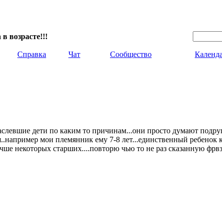
 в возрасте!!!
Справка
Чат
Сообщество
Календ
раслевшие дети по каким то причинам...они просто думают подруго
ся..например мои племянник ему 7-8 лет...единственный ребенок
чше некоторых старших....повторю чью то не раз сказанную фрвз