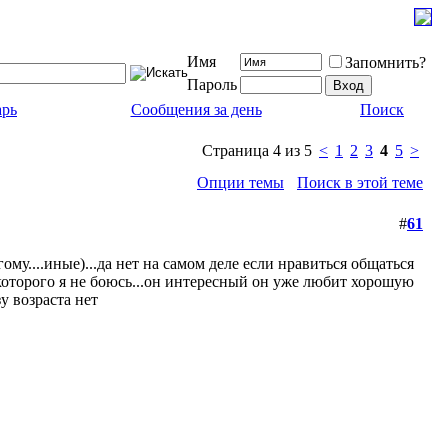
Имя
Запомнить?
Пароль
арь
Сообщения за день
Поиск
Страница 4 из 5
<
1
2
3
4
5
>
Опции темы
Поиск в этой теме
#
61
му....иные)...да нет на самом деле если нравиться общаться
 которого я не боюсь...он интересный он уже любит хорошую
у возраста нет