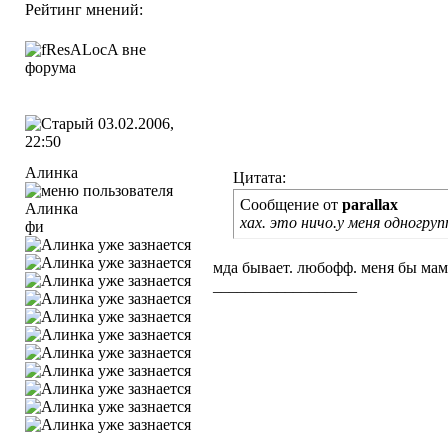
Рейтинг мнений:
03.02.2006,
22:50
Алинка
Цитата:
Сообщение от
parallax
хах. это ничо.у меня одногруп
фи
мда бывает. любофф. меня бы мама
__________________