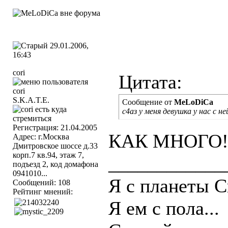
29.01.2006,
16:43
cori
Цитата:
S.K.A.T.E.
Сообщение от
MeLoDiCa
с4аз у меня девушка у нас с не
Регистрация: 21.04.2005
КАК МНОГО!!!
Адрес: г.Москва
Дмитровское шоссе д.33
корп.7 кв.94, этаж 7,
____________
подъезд 2, код домафона
0941010...
Я с планеты С
Сообщений: 108
Рейтинг мнений:
Я ем с пола...