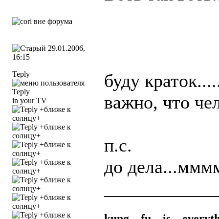
29.01.2006,
16:15
Teply
буду краток....
важно, что че
in your TV
п.с.
до дела...мммм
____________
kung_
_fu_
_is_
_everyt