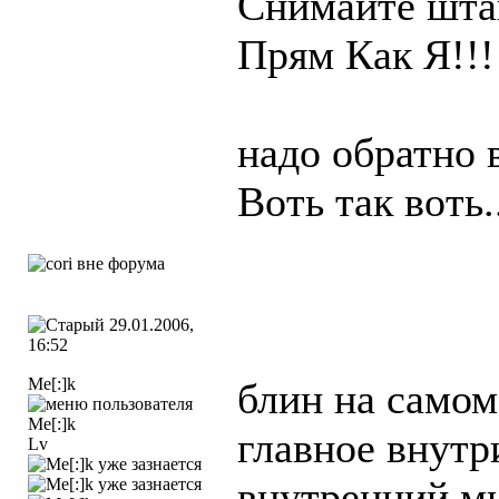
Снимайте штан
Прям Как Я!!!
надо обратно 
Воть так воть.
29.01.2006,
16:52
Me[:]k
блин на самом
главное внутри
Lv
внутренний мир