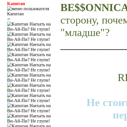
Капитан
BE$$ONNIC
сторону, поче
∞
"младше"?
____________
R
Не стои
пе