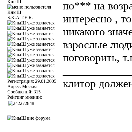
КныШ
по*** на возр
интересно , т
S.K.A.T.E.R.
никакого знач
взрослые люди
поговорить, т.
____________
клитор должен
Регистрация: 29.01.2005
Адрес: Москва
Сообщений: 315
Рейтинг мнений: