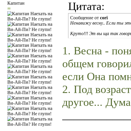
Цитата:
∞
Сообщение от
cori
Ненавижу весну.. Если ты это
Круто!!! Эт вы ща так говорит
1. Весна - пон
общем говорил
если Она помн
2. Под возрас
другое... Дум
____________