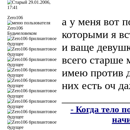
29.01.2006,
17:41
Zero106
а у меня вот 
которыми я вс
Будьчеловеком
и ваще девуш
всего старше 
имею против 
них есть оч д
____________
- Когда тело 
нач