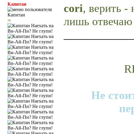
Капитан
cori
, верить -
лишь отвечаю 
∞
____________
R
Не стои
пе