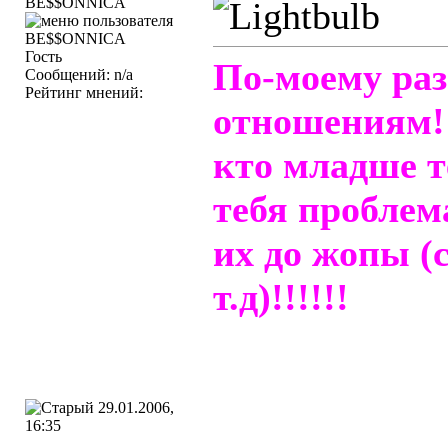
BE$$ONNICA
Гость
По-моему раз
Сообщений: n/a
Рейтинг мнений:
отношениям! 
кто младше те
тебя проблема
их до жопы (с
т.д)!!!!!!
29.01.2006,
16:35