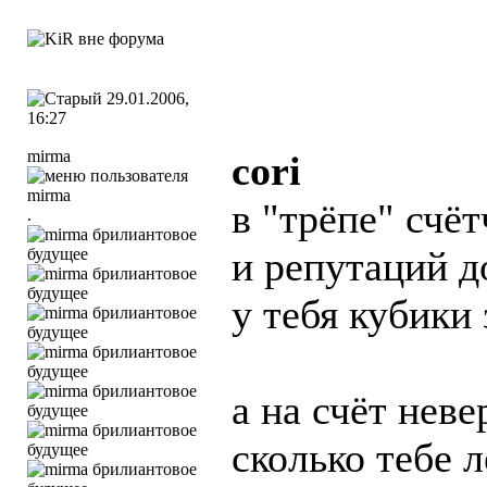
29.01.2006,
16:27
mirma
cori
в "трёпе" счё
.
и репутаций д
у тебя кубики
а на счёт нев
сколько тебе 