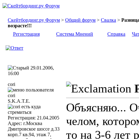
Скейтбординг.ру Форум
>
Общий форум
>
Свалка
>
Разница
возрасте!!!
Регистрация
Система Мнений
Справка
Ча
29.01.2006,
16:00
cori
S.K.A.T.E.
Объясняю... О
челом, которо
Регистрация: 21.04.2005
Адрес: г.Москва
Дмитровское шоссе д.33
то на 3-6 лет 
корп.7 кв.94, этаж 7,