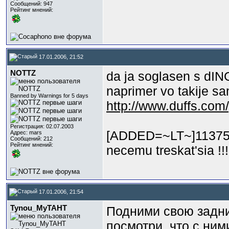
Сообщений: 947
Рейтинг мнений:
17.01.2006, 21:52
NOTTZ
da ja soglasen s dIN
naprimer vo takije sa
Banned by Warnings for 5 days
http://www.duffs.com
Регистрация: 02.07.2003
[ADDED=~LT~]11375
Адрес: mars
Сообщений: 212
Рейтинг мнений:
necemu treskat'sia !!! 
17.01.2006, 21:54
Tynou_MyTAHT
Подними свою задни
посмотри, что с ним