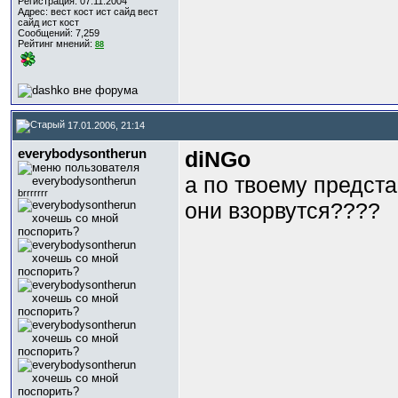
Регистрация: 07.11.2004
Адрес: вест кост ист сайд вест
сайд ист кост
Сообщений: 7,259
Рейтинг мнений:
88
17.01.2006, 21:14
everybodysontherun
diNGo
а по твоему предста
brrrrrrr
они взорвутся????