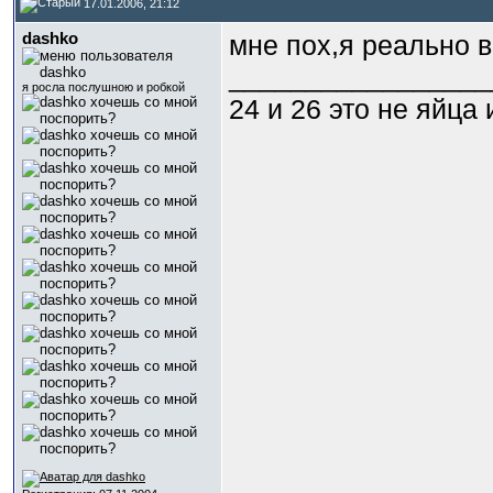
17.01.2006, 21:12
dashko
мне пох,я реально 
_________________
я росла послушною и робкой
24 и 26 это не яйца