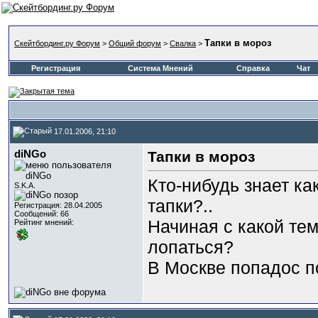
Тапки в мороз
Скейтбординг.ру Форум
>
Общий форум
>
Свалка
>
Регистрация
Система Мнений
Справка
Чат
17.01.2006, 21:10
diNGo
Тапки в мороз
Кто-нибудь знает к
S.K.A.
тапки?..
Регистрация: 28.04.2005
Сообщений: 66
Начиная с какой те
Рейтинг мнений:
лопаться?
В Москве попадос п