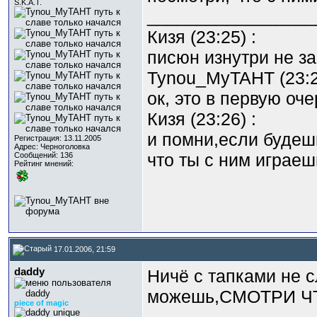
S.K.A.T.
_________________
Кизя (23:25) :
писюн изнутри не з
Tynou_MyTAHT (23:2
ок, это в первую оче
Кизя (23:26) :
и помни,если будеш
Регистрация: 13.11.2005
Адрес: Черноголовка
что ты с ним играеш
Сообщений: 136
Рейтинг мнений:
17.01.2006, 21:59
daddy
Ничё с тапками не с
можешь,СМОТРИ Ч
piece of magic