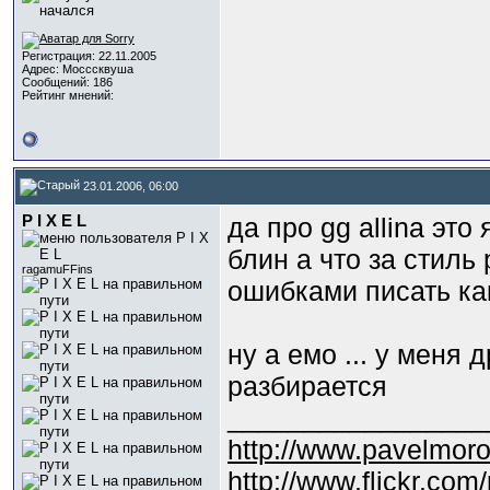
Регистрация: 22.11.2005
Адрес: Мосссквуша
Сообщений: 186
Рейтинг мнений:
23.01.2006, 06:00
P I X E L
да про gg allina это 
блин а что за стиль 
ragamuFFins
ошибками писать как
ну а емо ... у меня 
разбирается
_________________
http://www.pavelmor
http://www.flickr.com/