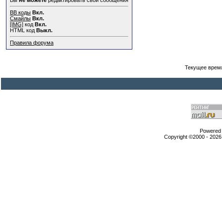
Вы
не можете
редактировать свои сообщения
BB коды
Вкл.
Смайлы
Вкл.
[IMG]
код
Вкл.
HTML код
Выкл.
Правила форума
Текущее врем
Powered b
Copyright ©2000 - 2026,