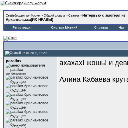
Интервью с эмогёрл из
Скейтбординг.ру Форум
>
Общий форум
>
Свалка
>
Архангельска(ИХ НРАВЫ)
Регистрация
Система Мнений
Справка
Чат
07.01.2006, 15:29
parallax
ахахах! жошь! и дев
wonderwoman
Алина Кабаева крут