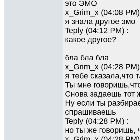
это ЭМО
x_Grim_x (04:08 PM)
я знала другое эмо
Teply (04:12 PM) :
какое другое?
бла бла бла
x_Grim_x (04:28 PM)
я тебе сказала,что 
Ты мне говоришь,чт
Снова задаешь тот 
Ну если ты разбира
спрашиваешь
Teply (04:28 PM) :
но ты же говоришь, 
x_Grim_x (04:28 PM)