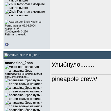
Регистрация: 09.03.2004
Адрес: спб
Сообщений: 3,236
Рейтинг мнений:
09.01.2006, 12:19
ananasina_2pac
Улыбнуло........
_________________
антивладиконенавидящийгип
еромегагомофоб....
pineapple crew//