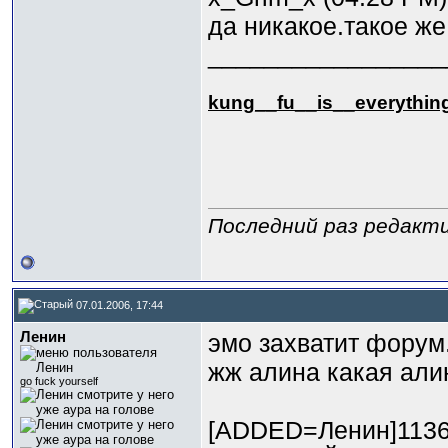
да никакое.такое же
_________________
kung_
_fu_
_is_
_everythin
Последний раз редакти
07.01.2006, 17:44
Ленин
эмо захватит форум.
жж алина какая али
go fuck yourself
[ADDED=Ленин]1136