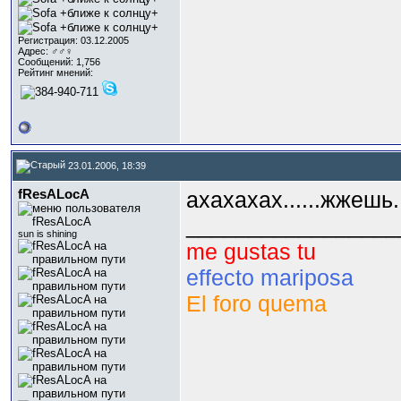
Регистрация: 03.12.2005
Адрес: ♂♂♀
Сообщений: 1,756
Рейтинг мнений:
23.01.2006, 18:39
fResALocA
ахахахах......жжешь..
_________________
sun is shining
me gustas tu
effecto mariposa
El foro quema