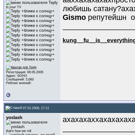
любишь сатану?аха
in your TV
Gismo
репутейшн
о
_________________
kung_
_fu_
_is_
_everythin
Регистрация: 08.05.2005
Адрес: SOHO
Сообщений: 3,060
Рейтинг мнений:
07.01.2006, 17:11
yoslash
ахахахаххахахахаха
_________________
that's how we roll