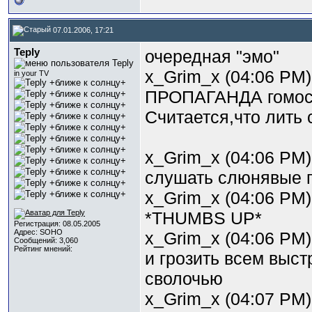
07.01.2006, 17:21
Teply
очередная "эмо"
x_Grim_x (04:06 PM)
in your TV
ПРОПАГАНДА гомосе
Считается,что лить 
x_Grim_x (04:06 PM)
слушать слюнявые пе
x_Grim_x (04:06 PM)
*THUMBS UP*
Регистрация: 08.05.2005
Адрес: SOHO
x_Grim_x (04:06 PM)
Сообщений: 3,060
Рейтинг мнений:
и грозить всем выст
сволочью
x_Grim_x (04:07 PM)