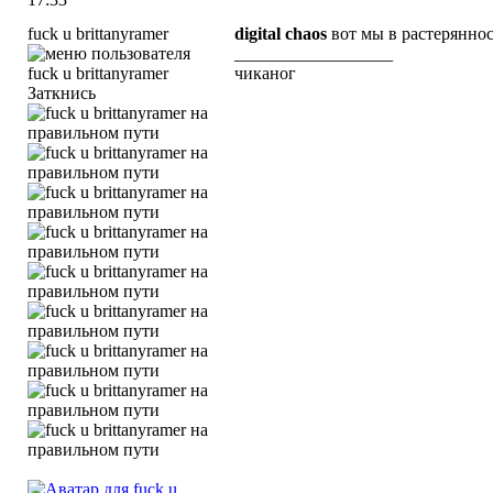
fuck u brittanyramer
digital chaos
вот мы в растеряннос
__________________
чиканог
Заткнись