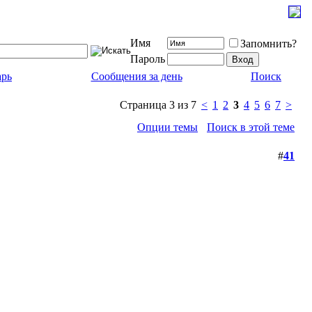
Имя
Запомнить?
Пароль
арь
Сообщения за день
Поиск
Страница 3 из 7
<
1
2
3
4
5
6
7
>
Опции темы
Поиск в этой теме
#
41