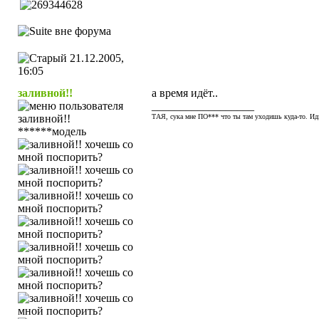
21.12.2005,
16:05
заливной!!
а время идёт..
__________________
ТАЯ, сука мне ПО*** что ты там уходишь куда-то. Иди 
******модель