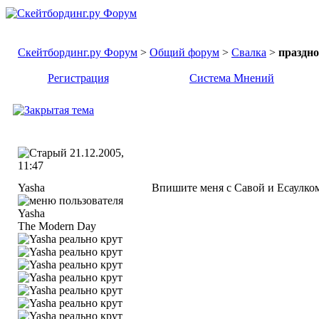
Скейтбординг.ру Форум
>
Общий форум
>
Свалка
>
праздно
Регистрация
Система Мнений
21.12.2005,
11:47
Yasha
Впишите меня с Савой и Есаулком
The Modern Day