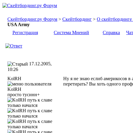
Скейтбординг.ру Форум
>
Скейтбординг
>
О скейтбординге .
USA Army
Регистрация
Система Мнений
Справка
Ча
17.12.2005,
10:26
KolRH
Ну я не знаю еслиб америкосов в 
перетирать? Вы хоть одного про
просто тусинн+