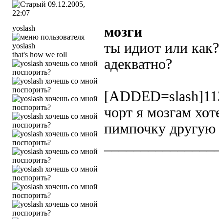
09.12.2005,
22:07
yoslash
мозги
ты идиот или как
that's how we roll
адекватно?
[ADDED=slash]1
чорт я мозгам хот
пимпочку другую 
_______________