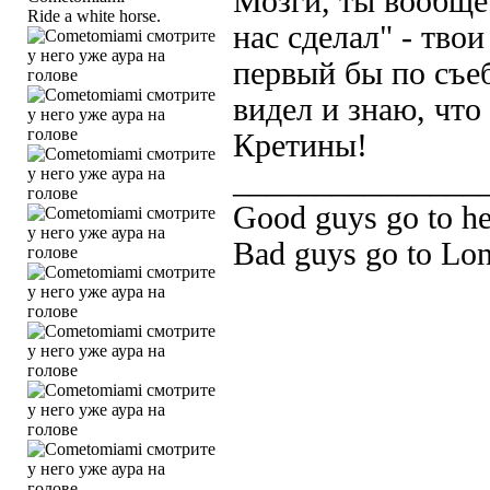
Мозги, ты вообще
Ride a white horse.
нас сделал" - тво
первый бы по съебк
видел и знаю, что
Кретины!
_______________
Good guys go to h
Bad guys go to Lo