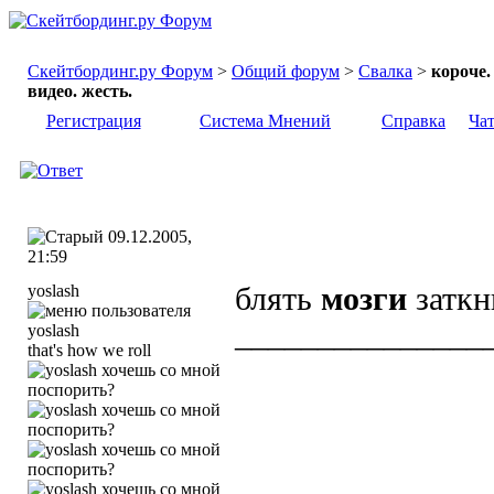
Скейтбординг.ру Форум
>
Общий форум
>
Свалка
>
короче.
видео. жесть.
Регистрация
Система Мнений
Справка
Ча
09.12.2005,
21:59
yoslash
блять
мозги
заткни
_______________
that's how we roll