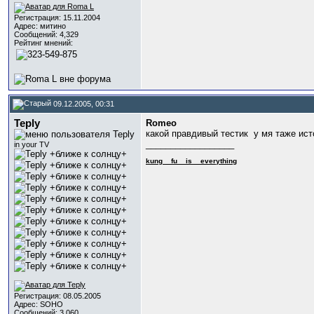
Регистрация: 15.11.2004
Адрес: митино
Сообщений: 4,329
Рейтинг мнений:
09.12.2005, 00:31
Teply
Romeo
какой правдивый тестик
у мя таже ист
__________________
in your TV
kung_
_fu_
_is_
_everything
Регистрация: 08.05.2005
Адрес: SOHO
Сообщений: 3,060