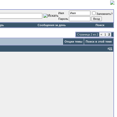
Имя
Запомнить?
Пароль
арь
Сообщения за день
Поиск
Страница 2 из 2
<
1
2
Опции темы
Поиск в этой теме
#
21