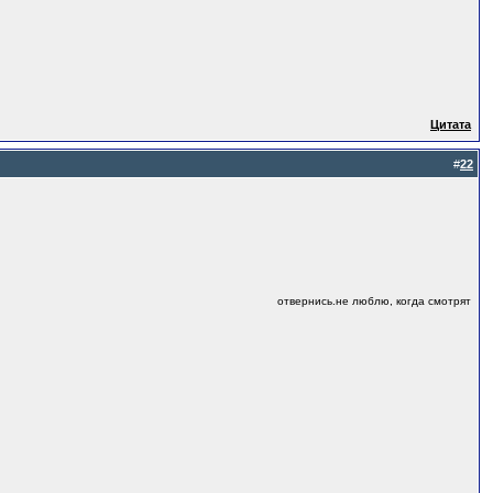
Цитата
#
22
отвернись.не люблю, когда смотрят