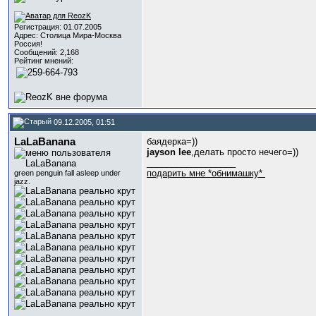
Регистрация: 01.07.2005
Адрес: Столица Мира-Москва
Россия!
Сообщений: 2,168
Рейтинг мнений:
09.12.2005, 01:51
LaLaBanana
баядерка=))
jayson lee
,делать просто нечего=))
__________________
подарить мне *обнимашку*
green penguin fall asleep under
jazz.