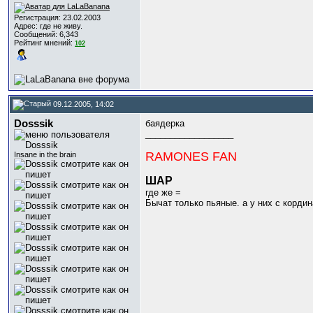
Регистрация: 23.02.2003
Адрес: где не живу.
Сообщений: 6,343
Рейтинг мнений:
102
09.12.2005, 14:02
Dosssik
баядерка
__________________
RAMONES FAN
Insane in the brain
ШАР
где же =
Бычат только пьяные. а у них с кордин