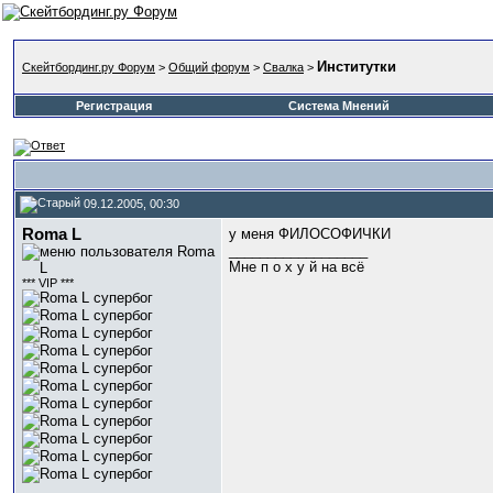
Институтки
Скейтбординг.ру Форум
>
Общий форум
>
Свалка
>
Регистрация
Система Мнений
09.12.2005, 00:30
Roma L
у меня ФИЛОСОФИЧКИ
__________________
Мне п о х у й на всё
*** VIP ***