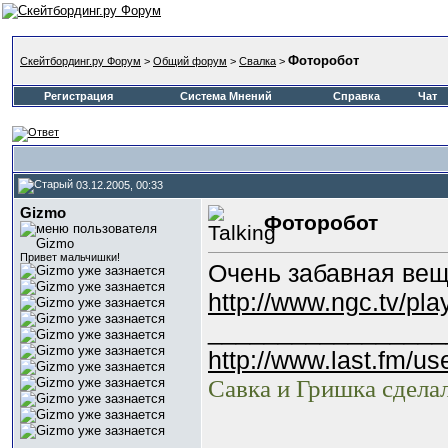
Фоторобот
Скейтбординг.ру Форум
>
Общий форум
>
Свалка
>
Регистрация
Система Мнений
Справка
Чат
03.12.2005, 00:33
Gizmo
Фоторобот
Привет мальчишки!
Очень забавная вещь
http://www.ngc.tv/p
_________________
http://www.last.fm/u
Савка и Гришка сдела