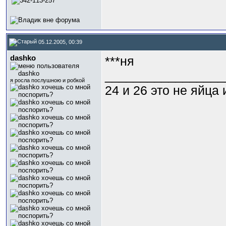
05.12.2005, 00:39
dashko
***ня
_________________
я росла послушною и робкой
24 и 26 это не яйца