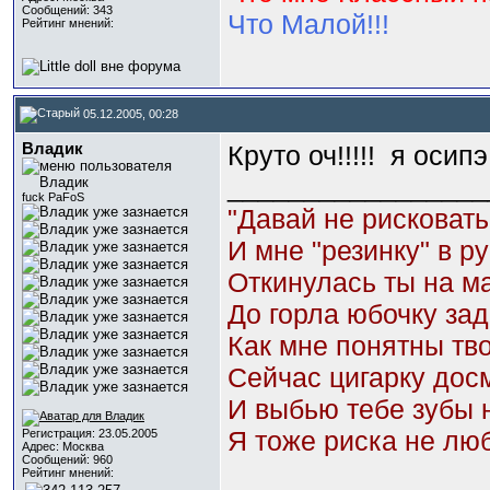
Сообщений: 343
Что Малой!!!
Рейтинг мнений:
05.12.2005, 00:28
Владик
Круто оч!!!!!
я осипэ
_________________
fuck PaFoS
"Давай не рисковать
И мне "резинку" в ру
Откинулась ты на м
До горла юбочку зад
Как мне понятны тво
Сейчас цигарку до
И выбью тебе зубы 
Я тоже риска не люб
Регистрация: 23.05.2005
Адрес: Москва
Сообщений: 960
Рейтинг мнений: