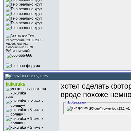
Регистрация: 23.02.2005
Адрес: клиника
Сообщений: 1,078
Рейтинг мнений:
03.12.2005, 16:25
kukuruka
хотел сделать фотор
вроде похоже немно
kkka
Изображения
geoff rowley.jpg
(23.2 Кб,