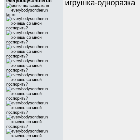
everybodysontherun
игрушка-одноразка
brrrrrrr