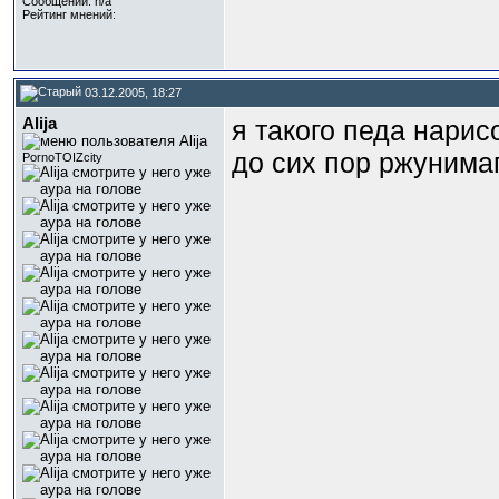
Сообщений: n/a
Рейтинг мнений:
03.12.2005, 18:27
Alija
я такого педа нарис
до сих пор ржунима
PornoTOIZcity