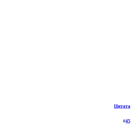
Цитата
#
45