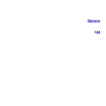
Цитата
#
44