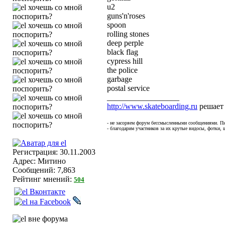
u2
guns'n'roses
spoon
rolling stones
deep perple
black flag
cypress hill
the police
garbage
postal service
__________________
http://www.skateboarding.ru
решает
- не засоряем форум бессмысленными сообщениями. Пи
- благодарим участников за их крутые видосы, фотки, ш
Регистрация: 30.11.2003
Адрес: Митино
Сообщений: 7,863
Рейтинг мнений:
504