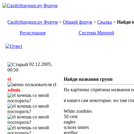
Скейтбординг.ру Форум
>
Общий форум
>
Свалка
>
Найди 
Регистрация
Система Мнений
02.12.2005,
00:50
el
Найди названия групп
На картинке спрятаны названия ок
admin
я нашел сам некоторые. но там спи
White zombies
50 cent
eagles
scisors sisters
gorillaz