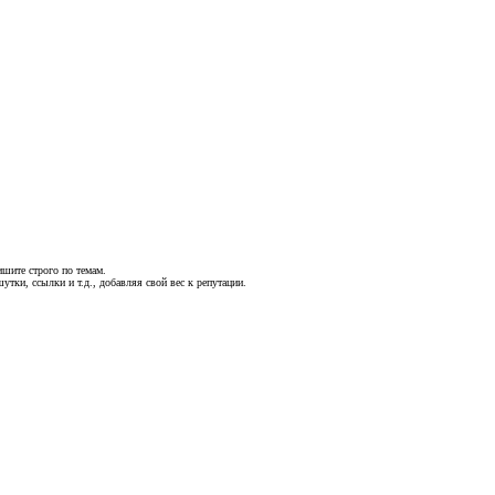
шите строго по темам.
утки, ссылки и т.д., добавляя свой вес к репутации.