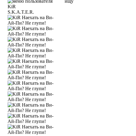
ищу
S.K.A.T.E.R.