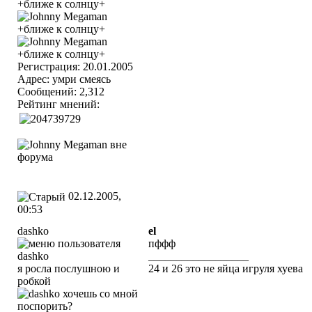
Регистрация: 20.01.2005
Адрес: умри смеясь
Сообщений: 2,312
Рейтинг мнений:
02.12.2005,
00:53
dashko
el
пффф
__________________
я росла послушною и
24 и 26 это не яйца игруля хуева
робкой