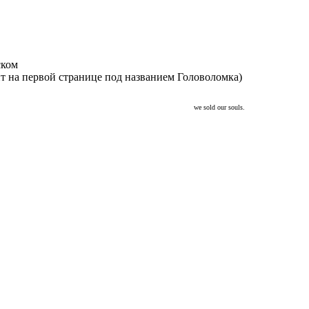
ском
ит на первой странице под названием Головоломка)
we sold our souls.