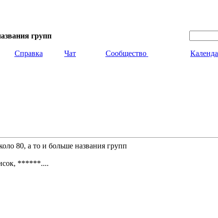
названия групп
Справка
Чат
Сообщество
Календа
оло 80, а то и больше названия групп
сок, ******....