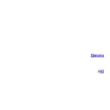
Цитата
#
43