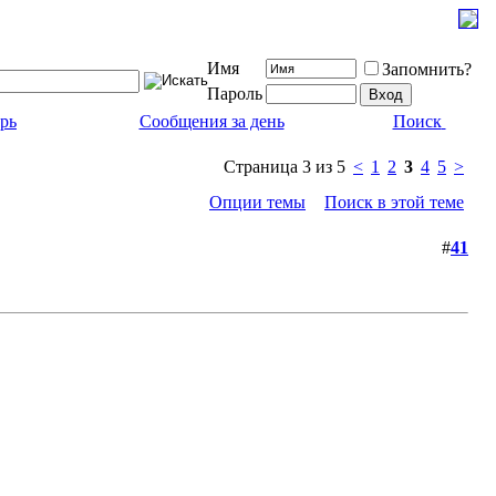
Имя
Запомнить?
Пароль
рь
Сообщения за день
Поиск
Страница 3 из 5
<
1
2
3
4
5
>
Опции темы
Поиск в этой теме
#
41