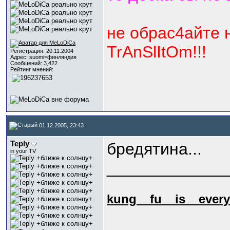
не обрас4айте 
TrAnSlItOm!!!
Регистрация: 20.11.2004
Адрес: suomi=финляндия
Сообщений: 3,422
Рейтинг мнений:
01.12.2005, 23:43
Teply
бредятина...
in your TV
_____________
kung_
_fu_
_is_
_every