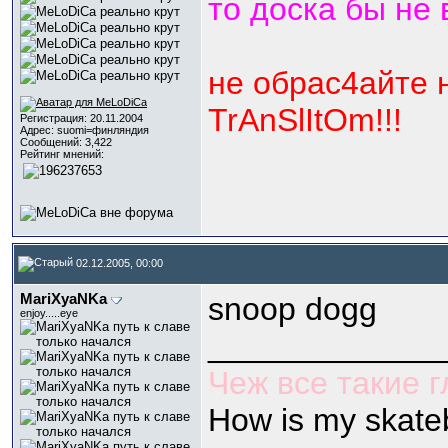
то доска бы не
не обрас4айте 
TrAnSlItOm!!!
Регистрация: 20.11.2004
Адрес: suomi=финляндия
Сообщений: 3,422
Рейтинг мнений:
02.12.2005, 00:00
МariXyaNKa
snoop dogg
enjoy.....eye
_____________
Чеж все такие 
How is my skate