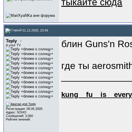
тыкайте сюда
01.12.2005, 23:49
Teply
блин Guns'n Ro
in your TV
где ты aerosmi
_____________
kung_
_fu_
_is_
_every
Регистрация: 08.05.2005
Адрес: SOHO
Сообщений: 3,060
Рейтинг мнений: