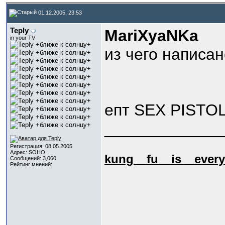
01.12.2005, 23:53
Teply
МariXyaNKa
in your TV
из чего написа
епт SEX PISTOL
_____________
Регистрация: 08.05.2005
Адрес: SOHO
kung_
_fu_
_is_
_every
Сообщений: 3,060
Рейтинг мнений: