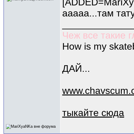
[ADDED=МariXy
ааааа...там тат
_____________
Чеж все такие 
How is my skate
ДАЙ...
www.chavscum.c
тыкайте сюда