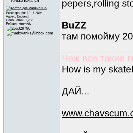
pepers,rolling s
Регистрация: 12.11.2004
Адрес: England
Сообщений: 1,258
BuZZ
Рейтинг мнений:
там помойму 20
_____________
Чеж все такие 
How is my skate
ДАЙ...
www.chavscum.c