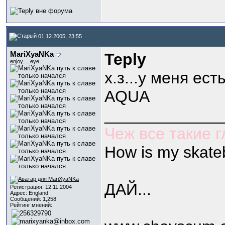
01.12.2005, 23:55
МariXyaNKa
Teply
enjoy.....eye
х.з...у меня ес
AQUA
_____________
Чеж все такие 
How is my skate
ДАЙ...
Регистрация: 12.11.2004
Адрес: England
Сообщений: 1,258
Рейтинг мнений: