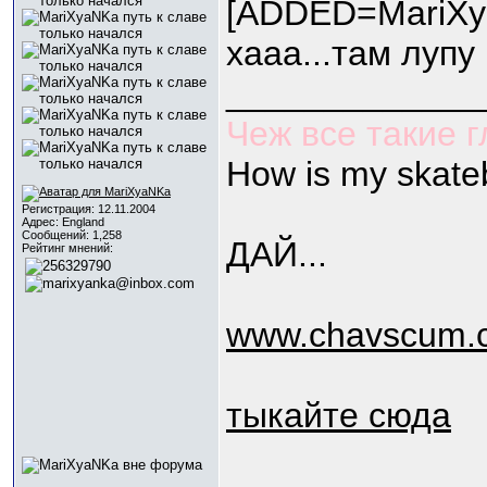
[ADDED=МariXy
хааа...там лупу
_____________
Чеж все такие 
How is my skate
Регистрация: 12.11.2004
Адрес: England
Сообщений: 1,258
ДАЙ...
Рейтинг мнений:
www.chavscum.c
тыкайте сюда