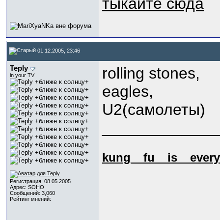
тыкайте сюда
01.12.2005, 23:46
Teply
rolling stones,
in your TV
eagles,
U2(самолеты)
_____________
kung_
_fu_
_is_
_every
Регистрация: 08.05.2005
Адрес: SOHO
Сообщений: 3,060
Рейтинг мнений: