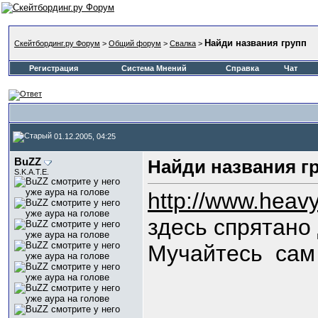
Найди названия групп
Скейтбординг.ру Форум
>
Общий форум
>
Свалка
>
Регистрация
Система Мнений
Справка
Чат
01.12.2005, 04:25
BuZZ
Найди названия г
S.K.A.T.E.
http://www.heav
здесь спрятано
Мучайтесь
сам 