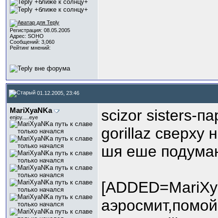
Регистрация: 08.05.2005
Адрес: SOHO
Сообщений: 3,060
Рейтинг мнений:
01.12.2005, 23:46
МariXyaNKa
scizor sisters-п
enjoy.....eye
gorillaz сверху
шя еше подума
[ADDED=МariXy
аэросмит,помойму