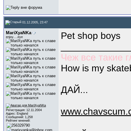
01.12.2005, 23:47
МariXyaNKa
Pet shop boys
enjoy.....eye
_____________
Чеж все такие 
How is my skate
ДАЙ...
www.chavscum.c
Регистрация: 12.11.2004
Адрес: England
Сообщений: 1,258
Рейтинг мнений: