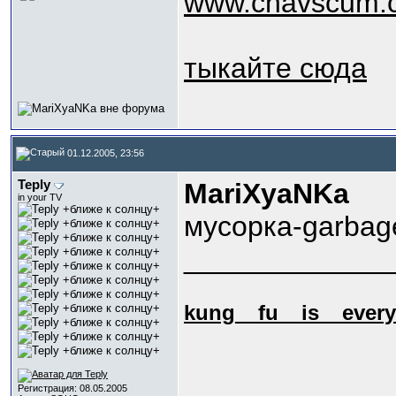
www.chavscum.c
тыкайте сюда
01.12.2005, 23:56
Teply
МariXyaNKa
in your TV
мусорка-garbag
_____________
kung_
_fu_
_is_
_every
Регистрация: 08.05.2005