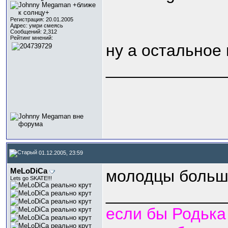
Регистрация: 20.01.2005
Адрес: умри смеясь
Сообщений: 2,312
Рейтинг мнений:
ну а остальное
_____________
01.12.2005, 23:59
MeLoDiCa
молодцы больш
Lets go SKATE!!!
_____________
если бы Родька