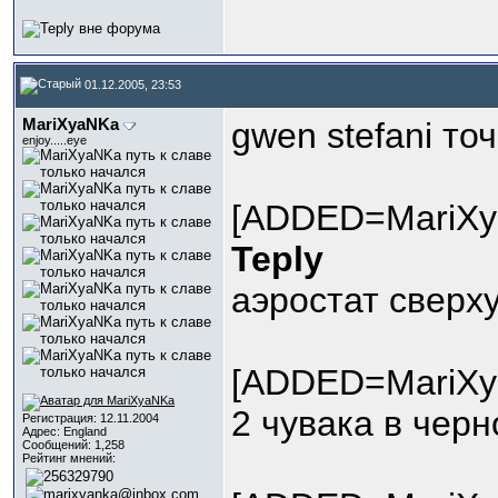
01.12.2005, 23:53
МariXyaNKa
gwen stefani то
enjoy.....eye
[ADDED=МariXy
Teply
аэростат сверху
[ADDED=МariXy
2 чувака в черн
Регистрация: 12.11.2004
Адрес: England
Сообщений: 1,258
Рейтинг мнений: