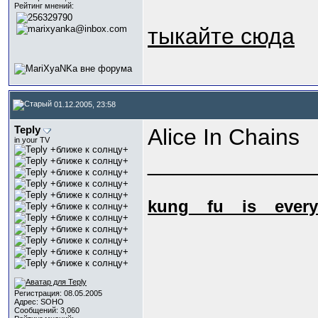
Рейтинг мнений:
тыкайте сюда
01.12.2005, 23:58
Teply
Alice In Chains
in your TV
_____________
kung_
_fu_
_is_
_every
Регистрация: 08.05.2005
Адрес: SOHO
Сообщений: 3,060