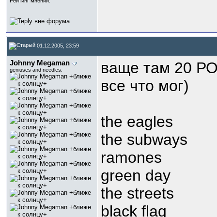
Рейтинг мнений:
01.12.2005, 23:59
Johnny Megaman
ваще там 20 РОК
geniuses and needles.
все что мог)
the eagles
the subways
ramones
green day
the streets
black flag