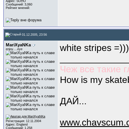
Адрес: SOHO
Сообщений: 3,060
Рейтинг мнений:
01.12.2005, 23:56
МariXyaNKa
white stripes =)))
enjoy.....eye
_____________
Чеж все такие 
How is my skate
ДАЙ...
www.chavscum.c
Регистрация: 12.11.2004
Адрес: England
Сообщений: 1,258