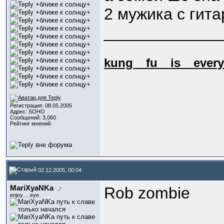
2 мужика с гита
_____________
kung_
_fu_
_is_
_every
Регистрация: 08.05.2005
Адрес: SOHO
Сообщений: 3,060
Рейтинг мнений:
02.12.2005, 00:04
МariXyaNKa
Rob zombie
enjoy.....eye