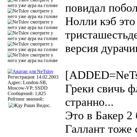
повидал побол
Нолли кэб это
тристашестьде
версия дурачин
[ADDED=NeTs
Регистрация: 14.02.2003
Адрес: London-SB,
Греки свичь ф
Moscow-VP; SSDD
Сообщений: 1,825
странно...
Рейтинг мнений:
Это в Бакер 2 
Галлант тоже 