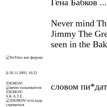
Гена Бабков ...
Never mind T
Jimmy The Gre
seen in the Bak
30.11.2005, 16:32
!DEMON!
словом пи*дат
S.K.A.T.E.