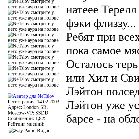
натеее Терелл
фэки флиззу...
Ребят при все
пока самое мя
Осталось тер
или Хил и Сви
Лэйтон полсед
Лэйтон уже ус
Регистрация: 14.02.2003
Адрес: London-SB,
Moscow-VP; SSDD
барсе - на об
Сообщений: 1,825
Рейтинг мнений: