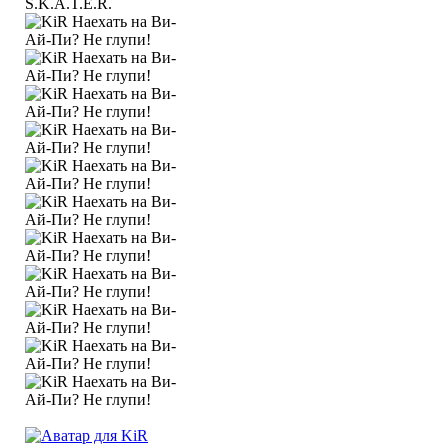
S.K.A.T.E.R.