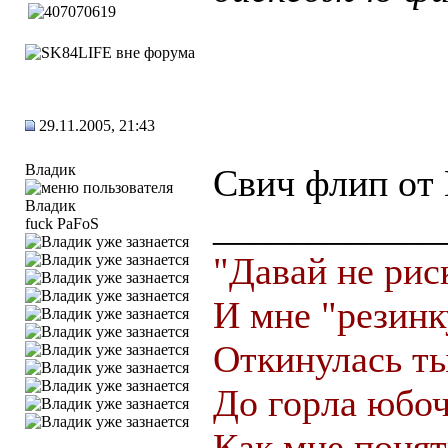
29.11.2005, 21:43
Владик
Свич флип от 
____________
fuck PaFoS
"Давай не рис
И мне "резинк
Откинулась ты
До горла юбоч
Как мне понят