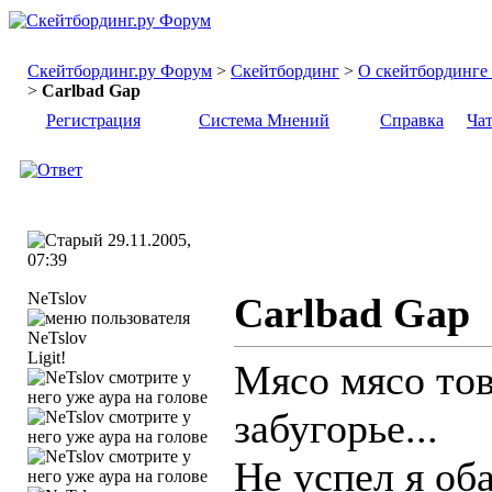
Скейтбординг.ру Форум
>
Скейтбординг
>
О скейтбординге .
>
Carlbad Gap
Регистрация
Система Мнений
Справка
Ча
29.11.2005,
07:39
NeTslov
Carlbad Gap
Ligit!
Мясо мясо тов
забугорье...
Не успел я оба