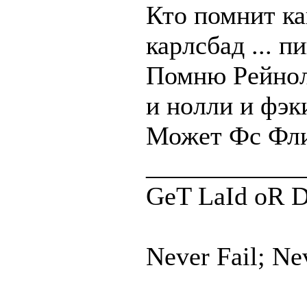
Кто помнит ка
карлсбад ... п
Помню Рейноль
и нолли и фэки
Может Фс Флип
____________
GeT LaId oR D
Never Fail; Ne