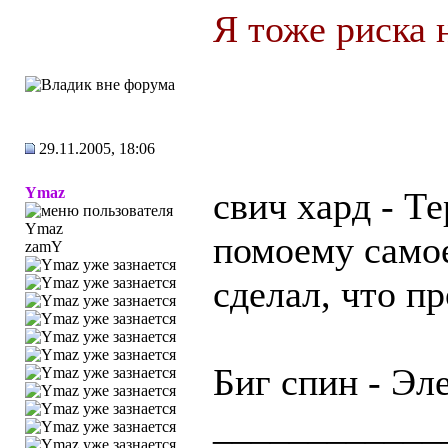
Я тоже риска 
29.11.2005, 18:06
Ymaz
свич хард - Т
помоему само
zamY
сделал, что п
Биг спин - Эл
____________