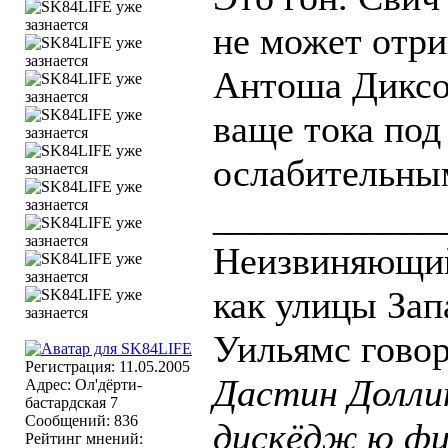
не может отри
Антоша Диксон
ваще тока под
ослабительным
____________
Неизвиняющий
как улицы За
Уильямс говор
Регистрация: 11.05.2005
Дастин Доллин
Адрес: Ол'дёрти-
бастардская 7
Сообщений: 836
дискёдж ю фи
Рейтинг мнений: