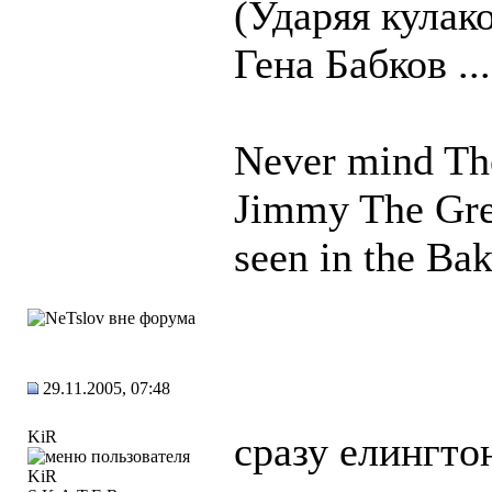
(Ударяя кулако
Гена Бабков ...
Never mind T
Jimmy The Gre
seen in the Bak
29.11.2005, 07:48
KiR
сразу елингто