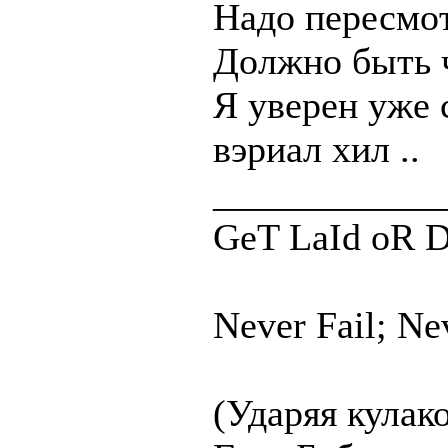
Надо пересмот
Должно быть ч
Я уверен уже с
вэриал хил ..
____________
GeT LaId oR D
Never Fail; Ne
(Ударяя кулако