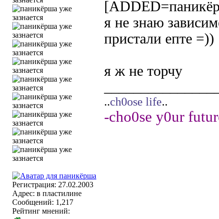
[ADDED=паникёр
я не знаю зависимо
пристали епте =))
я ж не торчу
_______________
..
ch0ose life
..
-cho0se y0ur futur
Регистрация: 27.02.2003
Адрес: в пластилине
Сообщений: 1,217
Рейтинг мнений: