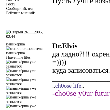
Пусть лучше возьм
Гость
Сообщений: n/a
Рейтинг мнений:
26.11.2005,
02:44
паникёрша
Dr.Elvis
да ладно?!!! охре
i have nine lifes
=))))
куда записоваться
_______________
..
ch0ose life
..
-cho0se y0ur futur