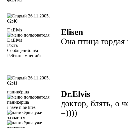
26.11.2005,
02:40
Dr.Elvis
Elisen
Она птица гордая 
Гость
Сообщений: n/a
Рейтинг мнений:
26.11.2005,
02:41
паникёрша
Dr.Elvis
доктор, блять, о 
i have nine lifes
=))))