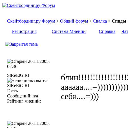
Скейтбординг.ру Форум
>
Общий форум
>
Свалка
>
Спиды
Регистрация
Система Мнений
Справка
Ча
26.11.2005,
02:36
StReEtGiRl
блин!!!!!!!!!!!!!!!!
аааааа....=)))))))
Гость
себя....=)))
Сообщений: n/a
Рейтинг мнений:
26.11.2005,