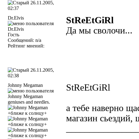
26.11.2005,
02:37
Dr.Elvis
StReEtGiRl
Да мы сволочи...
Гость
Сообщений: n/a
Рейтинг мнений:
26.11.2005,
02:38
Johnny Megaman
StReEtGiRl
geniuses and needles.
а тебе наверно щас
магазин сьездий,
_______________