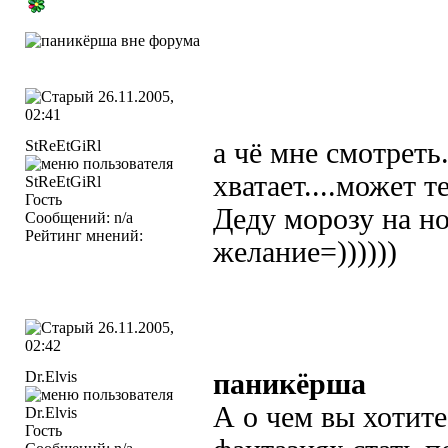
26.11.2005,
02:41
StReEtGiRl
а чё мне смотреть
хватает....может т
Гость
Деду морозу на но
Сообщений: n/a
Рейтинг мнений:
желание=))))))
26.11.2005,
02:42
Dr.Elvis
паникёрша
А о чем вы хотит
Гость