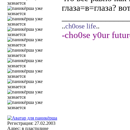
глаза=в=глаза? вот
_______________
..
ch0ose life
..
-cho0se y0ur futur
Регистрация: 27.02.2003
Адрес: в пластилине