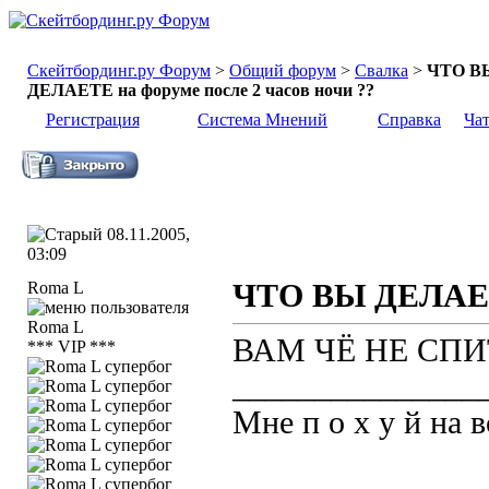
Скейтбординг.ру Форум
>
Общий форум
>
Свалка
>
ЧТО В
ДЕЛАЕТЕ на форуме после 2 часов ночи ??
Регистрация
Система Мнений
Справка
Ча
08.11.2005,
03:09
Roma L
ЧТО ВЫ ДЕЛАЕТЕ
ВАМ ЧЁ НЕ СПИТЬ
*** VIP ***
_______________
Мне п о х у й на в