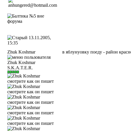
13.11.2005,
15:35
Zhuk Koshmar
в яблунуовку поеду - район красн
S.K.A.T.E.R.