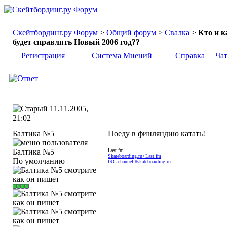
Скейтбординг.ру Форум
>
Общий форум
>
Свалка
>
Кто и к
будет справлять Новый 2006 год??
Регистрация
Система Мнений
Справка
Ча
11.11.2005,
21:02
Балтика №5
Поеду в финляндию катать!
__________________
Last.fm
Skateboarding.ru+Last.fm
По умолчанию
IRC channel #skateboarding.ru