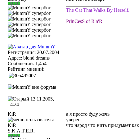
__________________
The Cat That Walks By Herself.
PrInCesS of R'n'R
Регистрация: 20.07.2004
Адрес: blond dreams
Сообщений: 1,454
Рейтинг мнений:
13.11.2005,
14:24
KiR
а я просто буду жечь
уверен
что народ что-нить придумает как
S.K.A.T.E.R.