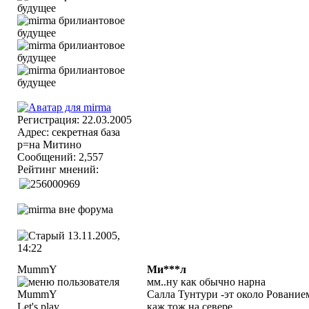
Регистрация: 22.03.2005
Адрес: секретная база
р=на Митино
Сообщений: 2,557
Рейтинг мнений:
13.11.2005,
14:22
MummY
Ми***л
мм..ну как обычно нарна
Салла Тунтури -эт около Рованием
Let's play
каж тож на севере