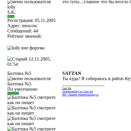
это тупо....главное что бы весело
S.K.
Регистрация: 05.11.2005
Адрес: moscow
Сообщений: 44
Рейтинг мнений:
12.11.2005,
01:54
Балтика №5
SATTAN
Ты куда? Я собираюсь в район Куу
__________________
По умолчанию
Last.fm
Skateboarding.ru+Last.fm
IRC channel #skateboarding.ru