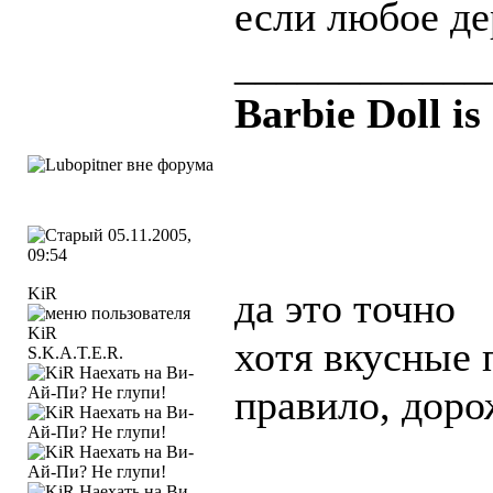
если любое де
____________
Barbie Doll is
05.11.2005,
09:54
KiR
да это точно
хотя вкусные 
S.K.A.T.E.R.
правило, доро