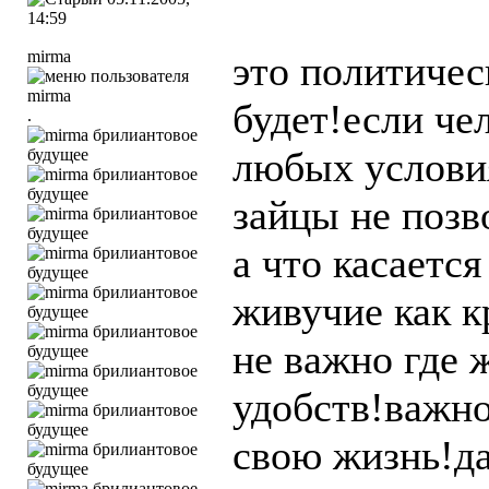
14:59
mirma
это политичес
будет!если че
.
любых услови
зайцы не позв
а что касаетс
живучие как 
не важно где
удобств!важно
свою жизнь!да