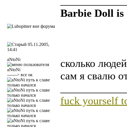
____________
Barbie Doll is
05.11.2005,
14:41
aNtoNi
сколько людей
сам я свалю о
-------> все ок
____________
fuck yourself 