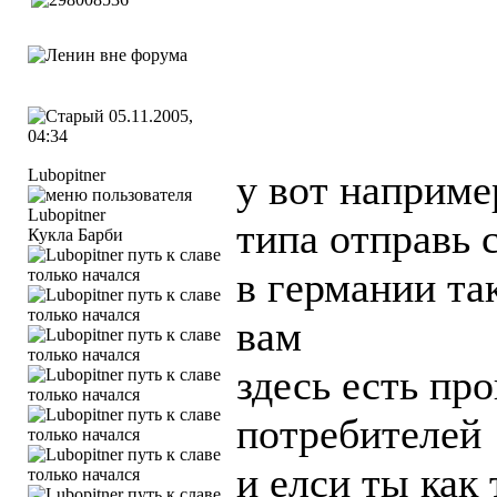
05.11.2005,
04:34
Lubopitner
у вот наприме
типа отправь 
Кукла Барби
в германии та
вам
здесь есть п
потребителей
и елси ты как