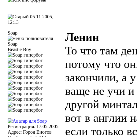
05.11.2005,
12:13
Soap
Ленин
То что там де
Beastie Boy
потому что он
закончили, а 
ваще не учи и 
другой минтали
вот в англии 
Регистрация: 17.05.2005
если только в
Адрес: Город Енотов