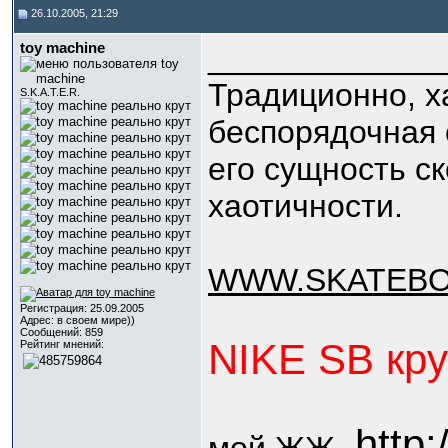
26.10.2005, 21:29
toy machine
_____________
Традиционно, х
S.K.A.T.E.R.
беспорядочная 
его сущность с
хаотичности.
WWW.SKATEB
Регистрация: 25.09.2005
Адрес: в своем мире))
Сообщений: 859
NIKE SB кру
Рейтинг мнений:
http: