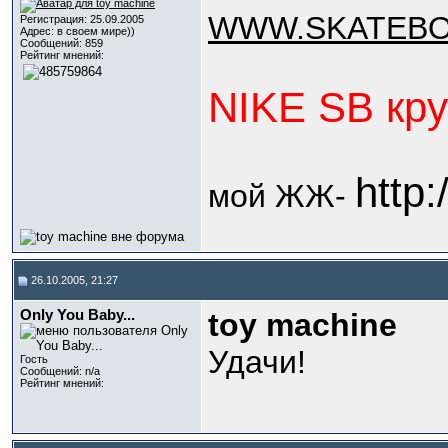
WWW.SKATEB
Регистрация: 25.09.2005
Адрес: в своем мире))
Сообщений: 859
Рейтинг мнений:
NIKE SB кру
http:
мой ЖЖ-
26.10.2005, 21:27
Only You Baby...
toy machine
Удачи!
Гость
Сообщений: n/a
Рейтинг мнений: