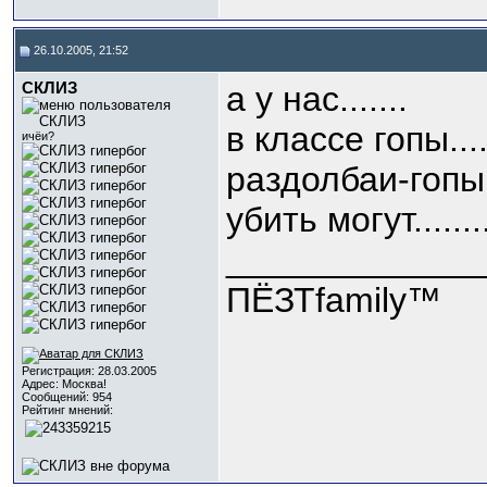
26.10.2005, 21:52
СКЛИЗ
а у нас.......
в классе гопы....
ичёи?
раздолбаи-гопы 
убить могут.........
_____________
ПЁЗТfamily™
Регистрация: 28.03.2005
Адрес: Москва!
Сообщений: 954
Рейтинг мнений: