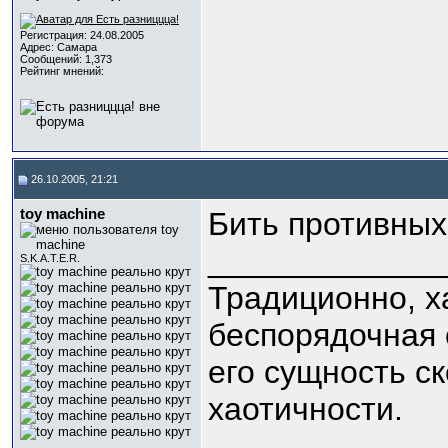
Регистрация: 24.08.2005
Адрес: Самара
Сообщений: 1,373
Рейтинг мнений:
26.10.2005, 21:21
toy machine
Бить противных
_____________
S.K.A.T.E.R.
Традиционно, х
беспорядочная 
его сущность с
хаотичности.