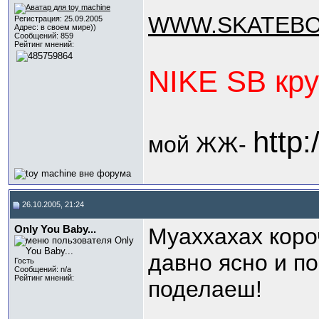
WWW.SKATEB
Регистрация: 25.09.2005
Адрес: в своем мире))
Сообщений: 859
Рейтинг мнений:
NIKE SB кру
http:
мой ЖЖ-
26.10.2005, 21:24
Only You Baby...
Муаххахах коро
давно ясно и по
Гость
Сообщений: n/a
Рейтинг мнений:
поделаеш!