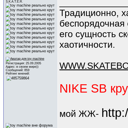
_____________
S.K.A.T.E.R.
Традиционно, х
беспорядочная 
его сущность с
хаотичности.
WWW.SKATEB
Регистрация: 25.09.2005
Адрес: в своем мире))
Сообщений: 859
Рейтинг мнений:
NIKE SB кру
http:
мой ЖЖ-