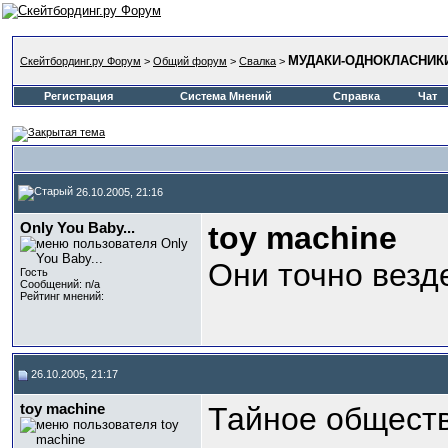
МУДАКИ-ОДНОКЛАСНИК
Скейтбординг.ру Форум
>
Общий форум
>
Свалка
>
Регистрация
Система Мнений
Справка
Чат
26.10.2005, 21:16
Only You Baby...
toy machine
Они точно везд
Гость
Сообщений: n/a
Рейтинг мнений:
26.10.2005, 21:17
toy machine
Тайное обществ