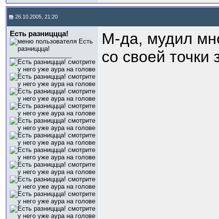
26.10.2005, 21:20
Есть разниццца!
М-да, мудил мно
со своей точки з
_____________________