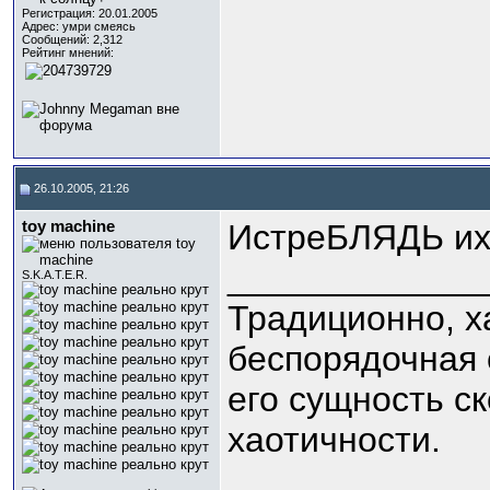
Регистрация: 20.01.2005
Адрес: умри смеясь
Сообщений: 2,312
Рейтинг мнений:
26.10.2005, 21:26
toy machine
ИстреБЛЯДЬ их 
_____________
S.K.A.T.E.R.
Традиционно, х
беспорядочная 
его сущность с
хаотичности.