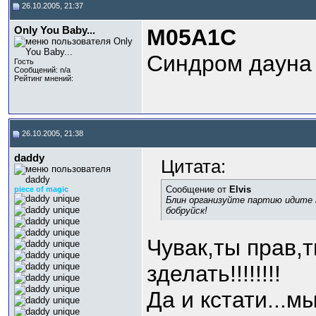
26.10.2005, 21:37
Only You Baby...
M05A1C
Синдром дауна 
Гость
Сообщений: n/a
Рейтинг мнений:
26.10.2005, 21:38
daddy
Цитата:
Сообщение от
Elvis
piece of magic
Блин организуйте партию идите
бобруйск!
Чувак,ты прав,т
зделать!!!!!!!!
Да и кстати...м