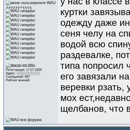
у нас в классе 
╔╔╔╔╔╔☼╗╗╗╗
куртки завязыва
одежду даже ин
сеня челу на с
водой всю спину
раздевалке, пот
типа попросил ч
Регистрация: 17.07.2005
его завязали н
Адрес: ░░░░░░░░░░
Сообщений: 997
Рейтинг мнений:
веревки рзать, 
мох ест,недавн
щелбанов, что 