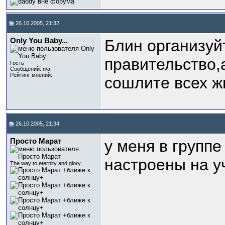
26.10.2005, 21:32
Only You Baby...
Блин организуй
правительство,
Гость
Сообщений: n/a
Рейтинг мнений:
сошлите всех ж
26.10.2005, 21:34
Просто Марат
у меня в группе
настроены на у
The way to eternity and glory...