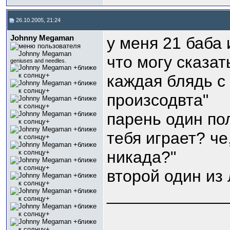
26.10.2005, 21:24
Johnny Megaman
у меня 21 баба 
что могу сказат
geniuses and needles.
каждая блядь с
произсодвта"
парень один пол
тебя играет? че
никада?"
второй один из
_____________