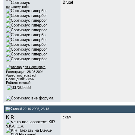
Brutal
ненавижу тебя
Регистрация: 28.03.2004
Адрес: not registred
Сообщений: 2,856
Рейтинг мнений:
22.10.2005, 23:18
KiR
скам
S.K.A.T.E.R.