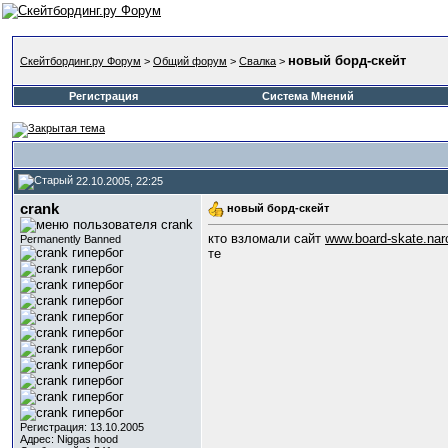
новый борд-скейт
Скейтбординг.ру Форум
>
Общий форум
>
Свалка
>
Регистрация
Система Мнений
22.10.2005, 22:25
crank
новый борд-скейт
кто взломали сайт
www.board-skate.nar
Permanently Banned
те
Регистрация: 13.10.2005
Адрес: Niggas hood