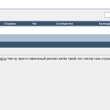
Справка
Чат
Сообщество
Календ
od.ru
тем ну просто офигенный респект,витёк такой лох сектор газа слуш