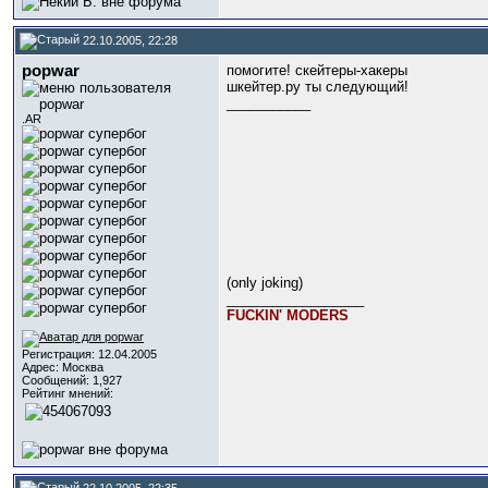
22.10.2005, 22:28
popwar
помогите! скейтеры-хакеры
шкейтер.ру ты следующий!
___________
.AR
(only joking)
__________________
FUCKIN' MODERS
Регистрация: 12.04.2005
Адрес: Москва
Сообщений: 1,927
Рейтинг мнений:
22.10.2005, 22:35