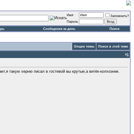
Имя
Запомнить?
Пароль
арь
Сообщения за день
Поиск
Опции темы
Поиск в этой теме
#
1
ает,я такую херню писал в гостевой вы крутые,а витёк-колхозник.