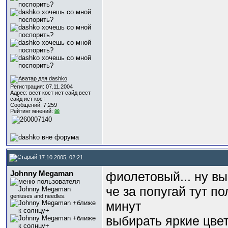
Регистрация: 07.11.2004
Адрес: вест кост ист сайд вест
сайд ист кост
Сообщений: 7,259
Рейтинг мнений:
88
17.10.2005, 02:21
Johnny Megaman
фиолетовый... ну вы
че за попугай тут п
geniuses and needles.
минут
выбирать яркие цвет