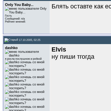
Only You Baby...
Блять оставте как есть!!
Гость
Сообщений: n/a
Рейтинг мнений:
17.10.2005, 02:25
dashko
Elvis
ну пиши тгогда
я росла послушною и робкой