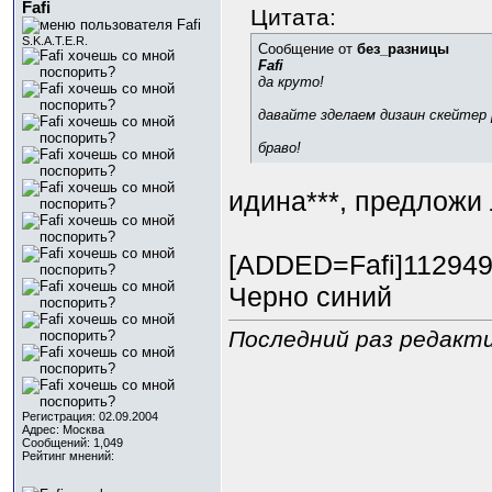
Fafi
Цитата:
S.K.A.T.E.R.
Сообщение от
без_разницы
Fafi
да круто!
давайте зделаем дизаин скейтер 
браво!
идина***, предложи
[ADDED=Fafi]11294
Черно синий
Последний раз редактир
Регистрация: 02.09.2004
Адрес: Москва
Сообщений: 1,049
Рейтинг мнений: