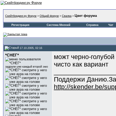
Цвет форума
Скейтбординг.ру Форум
>
Общий форум
>
Свалка
>
Регистрация
Система Мнений
Справка
Чат
17.10.2005, 02:16
*СНЕГ*
можт черно-голубо
чисто как вариант
задрали уже каждый второй эмо
_________________
Поддержи Данию.За
http://skender.be/su