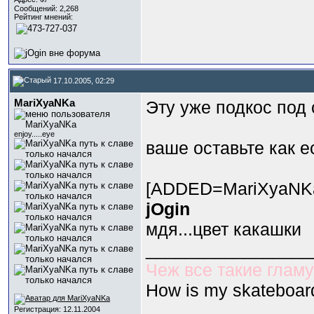
Сообщений: 2,268
Рейтинг мнений:
17.10.2005, 02:29
МariXyaNKa
Эту уже подкос под 
enjoy.....eye
ваше оставьте как е
[ADDED=МariXyaNKa
jOgin
мдя...цвет какашки
_________________
Чеж все такие глам
How is my skateboar
Регистрация: 12.11.2004