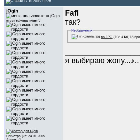
17.10.2005, 02:28
jOgin
Fafi
так?
ыгзук ьфкшщ икщы 3
Изображения
во.JPG
(108.4 Кб, 18 пр
_________________
я выбираю жопу...♪.
Регистрация: 24.01.2005
Адрес: ॐ