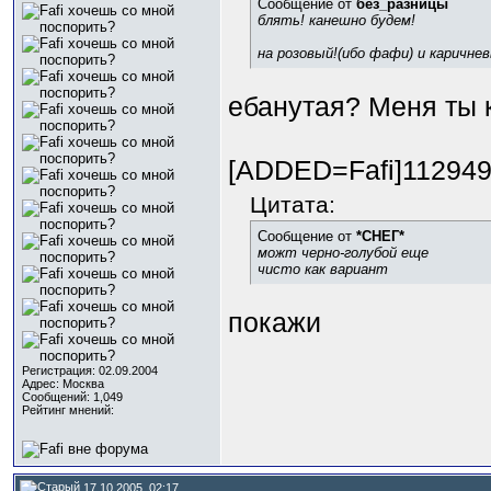
Сообщение от
без_разницы
блять! канешно будем!
на розовый!(ибо фафи) и каричнев
ебанутая? Меня ты 
[ADDED=Fafi]11294
Цитата:
Сообщение от
*СНЕГ*
можт черно-голубой еще
чисто как вариант
покажи
Регистрация: 02.09.2004
Адрес: Москва
Сообщений: 1,049
Рейтинг мнений:
17.10.2005, 02:17