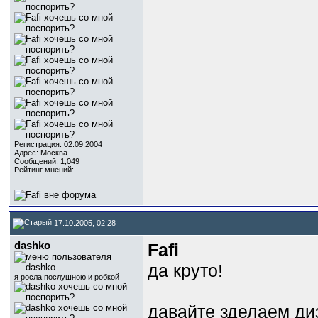
Регистрация: 02.09.2004
Адрес: Москва
Сообщений: 1,049
Рейтинг мнений:
17.10.2005, 02:28
dashko
Fafi
да круто!
я росла послушною и робкой
давайте зделаем диз