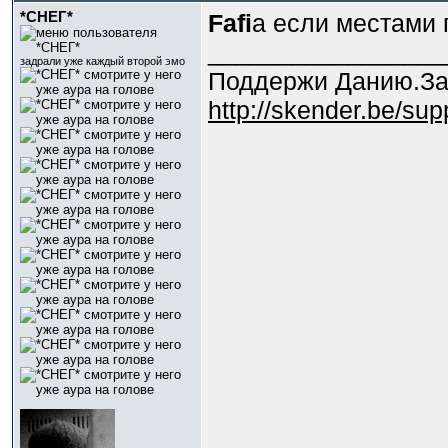
*СНЕГ*
Fafi
а если местами
_________________
задрали уже каждый второй эмо
Поддержи Данию.За
http://skender.be/su