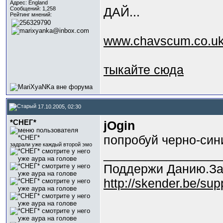
Адрес: England
ДАЙ...
Сообщений: 1,258
Рейтинг мнений:
www.chavscum.co.u
тыкайте сюда
17.10.2005, 02:30
*СНЕГ*
jOgin
попробуй черно-син
задрали уже каждый второй эмо
_________________
Поддержи Данию.За
http://skender.be/su