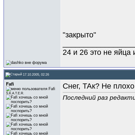
"закрыто"
_________________
24 и 26 это не яйца
17.10.2005, 02:26
Fafi
Снег, ТАк? Не плохо
S.K.A.T.E.R.
Последний раз редактир