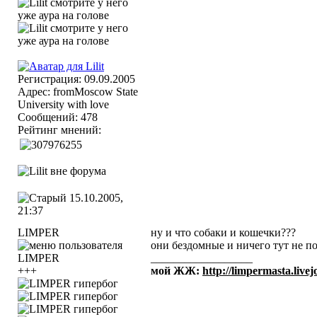
Регистрация: 09.09.2005
Адрес: fromMoscow State
University with love
Сообщений: 478
Рейтинг мнений:
15.10.2005,
21:37
LIMPER
ну и что собаки и кошечки???
они бездомные и ничего тут не по
__________________
+++
мой ЖЖ:
http://limpermasta.live