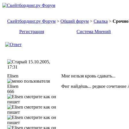
Скейтбординг.ру Форум
>
Общий форум
>
Свалка
>
Срочно!
Регистрация
Система Мнений
15.10.2005,
17:31
Elisen
Мне нельзя кровь сдавать...
Фиг найдёшь... редкое сочетание А
666