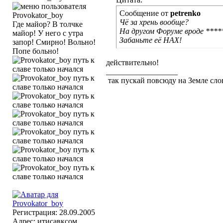
Сообщение от
petrenko
Чё за хрень вообще?
Где майор? В толчке
На другом Форуме вроде ****
майор! У него с утра
Забаньте её НАХ!
запор! Смирно! Вольно!
Попе больно!
действительно!
__________________
так пускай повсюду на Земле сл
Регистрация: 28.09.2005
Адрес: итисавксом