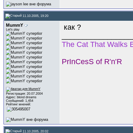
11.10.2005, 19:20
MummY
как ?
Let's play
_________________
The Cat That Walks B
PrInCesS of R'n'R
Регистрация: 20.07.2004
Адрес: blond dreams
Сообщений: 1,454
Рейтинг мнений:
11.10.2005, 20:02