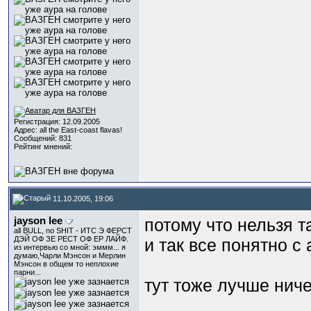
Регистрация: 12.09.2005
Адрес: all the East-coast flavas!
Сообщений: 831
Рейтинг мнений:
11.10.2005, 19:06
jayson lee
потому что нельзя т
all BULL, no SHIT - ИТС Э ФЕРСТ
ДЭЙ ОФ ЗЕ РЕСТ ОФ ЕР ЛАЙФ.
и так все понятно с
из интервью со мной: эммм... я
думаю,Чарли Мэнсон и Мерлин
Мэнсон в общем то неплохие
парни...
тут тоже лучше ниче