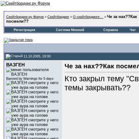
Че за нах??Как
Скейтбординг.ру Форум
>
Скейтбординг
>
О скейтбординге ...
>
посмели??
Регистрация
Система Мнений
Справка
Чат
11.10.2005, 19:00
ВАЗГЕН
Че за нах??Как посме
Кто закрыл тему "С
Banned by Warnings for 5 days
темы закрывать??