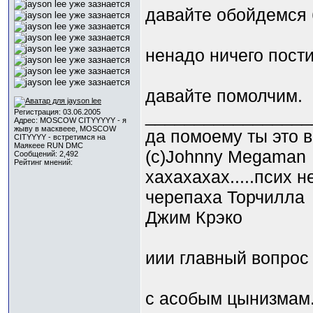
давайте обойдемся 
ненадо ничего постит
давайте помолчим.
_________________
Регистрация: 03.06.2005
Адрес: MOSCOW CITYYYYY - я
жыву в масквеее, MOSCOW
да помоему ты это 
CITYYYY - встретимся на
Маякеее RUN DMC
(c)Johnny Megaman
Сообщений: 2,492
Рейтинг мнений:
хахахахах.....псих 
черепаха Торчилла
Джим Крэко
иии главный вопрос 
с асобым цынизмам.