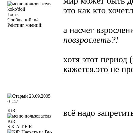
мир может быть де
это как кто хочет.
Гость
Сообщений: n/a
Рейтинг мнений:
а насчет взрослени
повзрослеть?!
хотя этот период 
кажется.это не про
23.09.2005,
01:47
KiR
всё надо запретит
S.K.A.T.E.R.