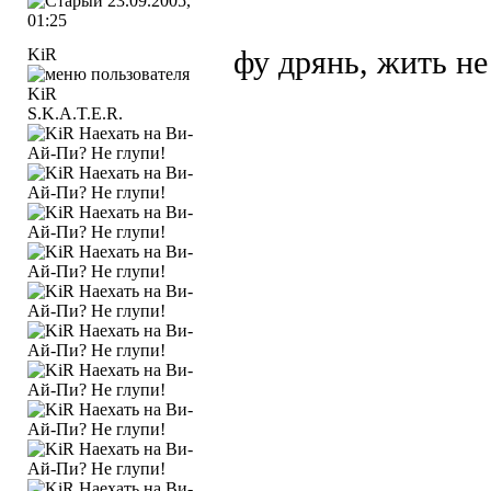
23.09.2005,
01:25
KiR
фу дрянь, жить не
S.K.A.T.E.R.