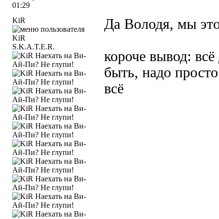
01:29
KiR
Да Володя, мы эт
S.K.A.T.E.R.
короче вывод: всё
быть, надо просто
всё