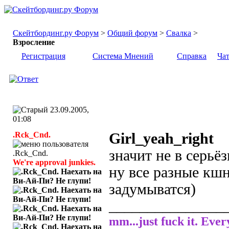
Скейтбординг.ру Форум
>
Общий форум
>
Свалка
>
Взросление
Регистрация
Система Мнений
Справка
Ча
23.09.2005,
01:08
.Rck_Cnd.
Girl_yeah_right
значит не в серьё
We're approval junkies.
ну все разные кшн
задумыватся)
_______________
mm...just fuck it. Ever