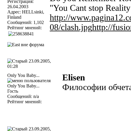
Регистрация:
"You Cant stop Realit
26.04.2003
Адрес: HELLsinki,
http://www.pagina12.co
Finland
Сообщений: 1,102
08/clash.jpg
http://fusi
Рейтинг мнений:
23.09.2005,
01:28
Only You Baby...
Elisen
Философии обчет
Гость
Сообщений: n/a
Рейтинг мнений:
23.09.2005,