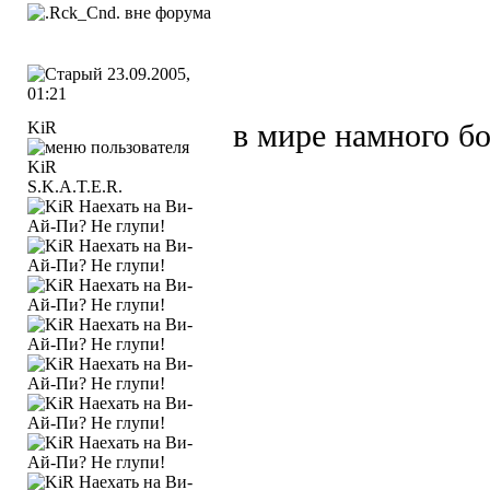
23.09.2005,
01:21
KiR
в мире намного бо
S.K.A.T.E.R.