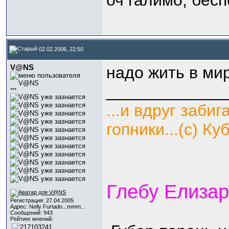
оч галимо, бес
02.02.2006, 22:50
V@NS
надо жить в мире
_____________
***
...и вдруг заби
гопники...(с) Куб
Глебу Елизар
Регистрация: 27.04.2005
Адрес: Nelly Furtado...mmm...
Сообщений: 943
Рейтинг мнений: