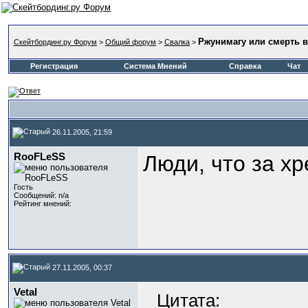
Ржунимагу или смерть в
Скейтбординг.ру Форум
>
Общий форум
>
Свалка
>
Регистрация
Система Мнений
Справка
Чат
26.11.2005, 21:59
RooFLeSS
Люди, что за х
Гость
Сообщений: n/a
Рейтинг мнений:
27.11.2005, 00:37
Vetal
Цитата: