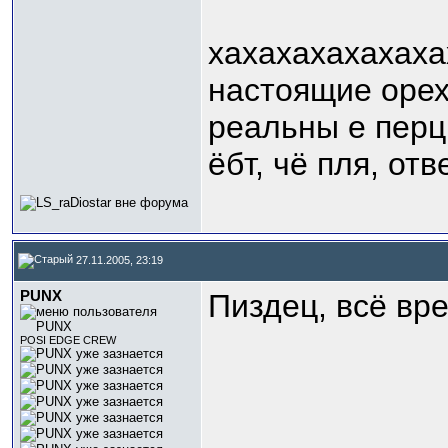
хахахахахахаха
настоящие орехи
реальны е перц
ёбт, чё пля, от
27.11.2005, 23:19
PUNX
Пиздец, всё вре
POSI EDGE CREW