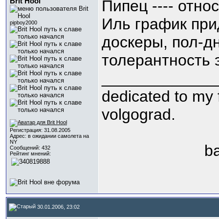
Brit Hool
Пипец ---- отно
Иль график при
pipboy2000
доскеры, пол-дня
толерантность э
_____________
dedicated to my 
volgograd.
Регистрация: 31.08.2005
Адрес: в ожидании самолета на
NY
b
Сообщений: 432
Рейтинг мнений:
30.01.2006, 23:02