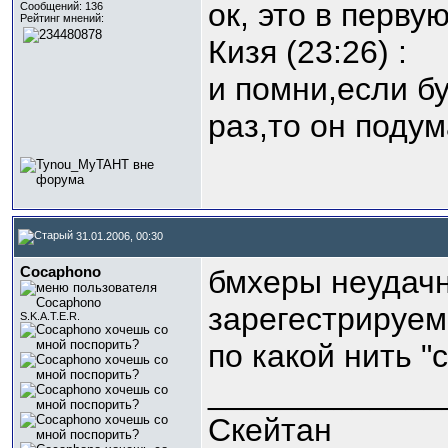
ок, это в перву
Сообщений: 136
Рейтинг мнений:
Кизя (23:26) :
и помни,если б
раз,то он подум
31.01.2006, 00:30
Cocaphono
бмхеры неудачн
зарегестрируем
S.K.A.T.E.R.
по какой нить "
_____________
Скейтан