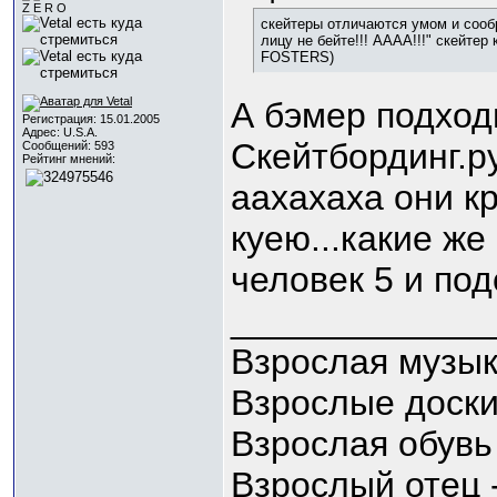
Z E R O
скейтеры отличаются умом и сообр
лицу не бейте!!! АААА!!!" скейтер
FOSTERS)
А бэмер подходи
Регистрация: 15.01.2005
Адрес: U.S.A.
Скейтбординг.ру
Сообщений: 593
Рейтинг мнений:
аахахаха они кр
куею...какие же
человек 5 и под
_____________
Взрослая музык
Взрослые доски
Взрослая обувь
Взрослый отец 