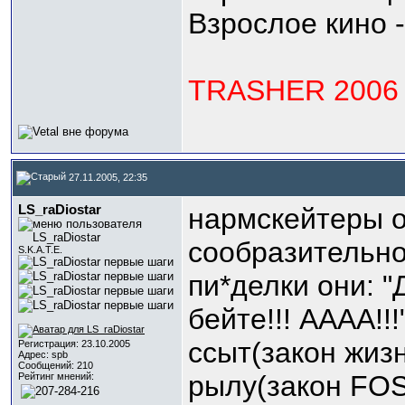
Взрослое кино 
TRASHER 2006
27.11.2005, 22:35
LS_raDiostar
нармскейтеры о
сообразительно
S.K.A.T.E.
пи*делки они: "
бейте!!! АААА!!
ссыт(закон жизн
Регистрация: 23.10.2005
Адрес: spb
Сообщений: 210
рылу(закон FO
Рейтинг мнений: