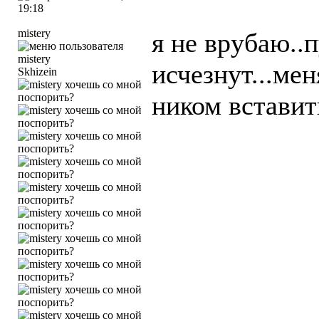
19:18
mistery
я не врубаю..
исчезнут...ме
Skhizein
ником вставит