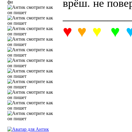
врёш. не пове
фи
____________
♥
♥
♥
♥
а
л
и
н