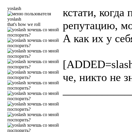
yoslash
кстати, когд
репутацию, мо
that's how we roll
А как их у се
[ADDED=slas
че, никто не з
____________