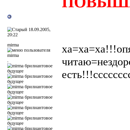
ПОВЫШ
18.09.2005,
20:22
mirma
ха=ха=ха!!!оп
читаю=нездоро
.
есть!!!ссссссс