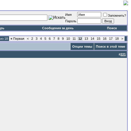
Имя
Запомнить?
Пароль
арь
Сообщения за день
Поиск
из 18
«
Первая
<
2
3
4
5
6
7
8
9
10
11
12
13
14
15
16
17
18
>
Опции темы
Поиск в этой теме
#
221