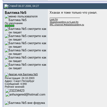
06.07.2006, 04:27
Балтика №5
Ххахах я тоже только что узнал.
__________________
Last.fm
Skateboarding.ru+Last.fm
По умолчанию
IRC channel #skateboarding.ru
Регистрация: 24.10.2003
Адрес: Санкт-Петербург
Сообщений: 4,940
Рейтинг мнений: