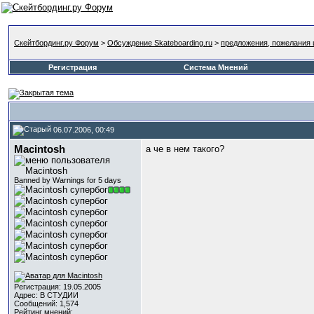
Скейтбординг.ру Форум
>
Обсуждение Skateboarding.ru
>
предложения, пожелания 
Регистрация
Система Мнений
06.07.2006, 00:49
Macintosh
а че в нем такого?
Banned by Warnings for 5 days
Регистрация: 19.05.2005
Адрес: В СТУДИИ
Сообщений: 1,574
Рейтинг мнений: