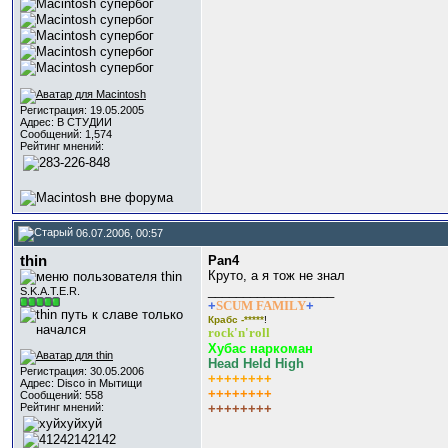
Регистрация: 19.05.2005
Адрес: В СТУДИИ
Сообщений: 1,574
Рейтинг мнений:
06.07.2006, 00:57
thin
Pan4
Круто, а я тож не знал
__________________
S.K.A.T.E.R.
+
SCUM FAMILY
+
Крабс -*****
!
rock'n'roll
Хубас наркоман
Head Held High
Регистрация: 30.05.2006
++++++++
Адрес: Disco in Мытищи
++++++++
Сообщений: 558
Рейтинг мнений:
++++++++