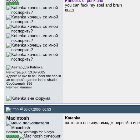
Princess of punkland
wohooo
you can fuck my
soul
and
brain
auch
Регистрация: 13.09.2005
Адрес: I'd like to be under the sea in
an octopus's garden in the shade
Сообщений: 936
Рейтинг мнений:
06.07.2006, 00:53
Macintosh
Katenka
за то что он кинул имадж первый в ин
Banned by Warnings for 5 days