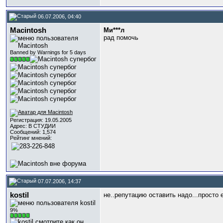
06.07.2006, 04:40
Macintosh
Ми***л
рад помочь
Banned by Warnings for 5 days
Регистрация: 19.05.2005
Адрес: В СТУДИИ
Сообщений: 1,574
Рейтинг мнений:
07.07.2006, 14:37
kostil
не..репутацию оставить надо...просто
9%