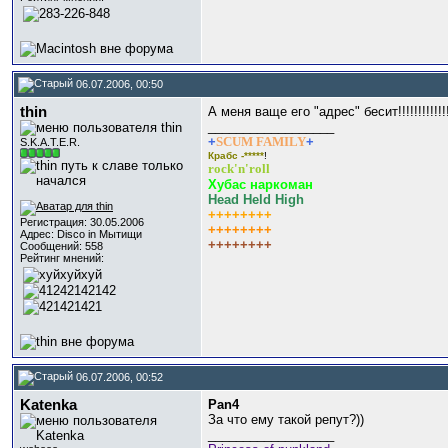
06.07.2006, 00:50
thin
А меня ваще его "адрес" бесит!!!!!!!!!!!!!
__________________
+
SCUM FAMILY
+
S.K.A.T.E.R.
Крабс -*****
!
rock'n'roll
Хубас наркоман
Head Held High
++++++++
Регистрация: 30.05.2006
++++++++
Адрес: Disco in Мытищи
++++++++
Сообщений: 558
Рейтинг мнений:
06.07.2006, 00:52
Katenka
Pan4
За что ему такой репут?))
__________________