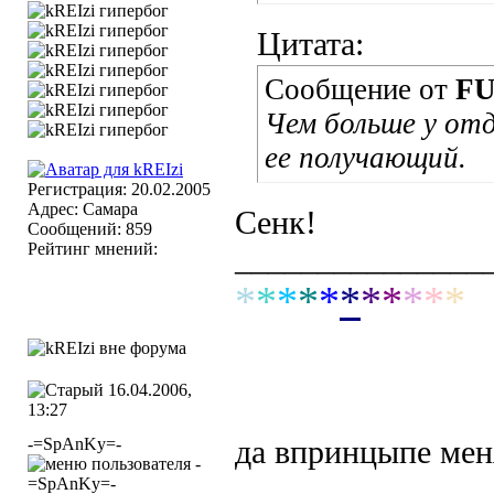
Цитата:
Сообщение от
F
Чем больше у от
ее получающий.
Регистрация: 20.02.2005
Адрес: Самара
Сенк!
Сообщений: 859
Рейтинг мнений:
_______________
*
*
*
*
*
*
*
*
*
*
*
16.04.2006,
13:27
-=SpAnKy=-
да впринцыпе меня