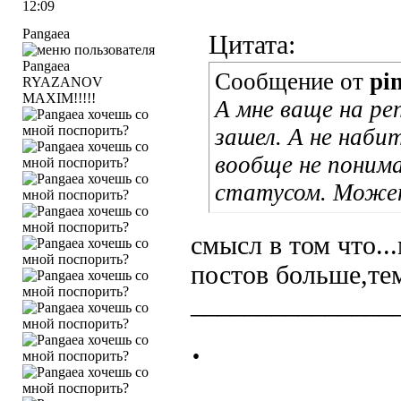
12:09
Pangaea
Цитата:
Сообщение от
pi
RYAZANOV
MAXIM!!!!!
А мне ваще на р
зашел. А не наби
вообще не поним
статусом. Может
смысл в том что..
постов больше,те
_______________
.