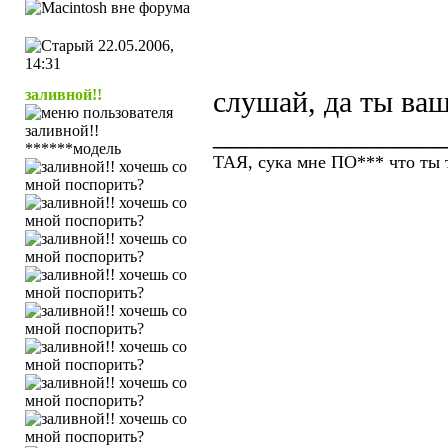
22.05.2006,
14:31
заливной!!
слушай, да ты ва
_______________
******модель
ТАЯ, сука мне ПО*** что ты т