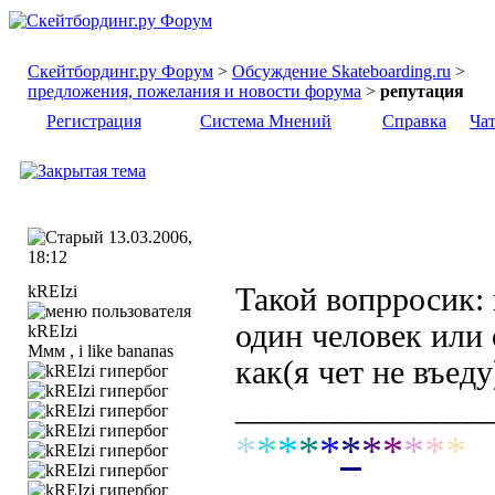
Скейтбординг.ру Форум
>
Обсуждение Skateboarding.ru
>
предложения, пожелания и новости форума
>
репутация
Регистрация
Система Мнений
Справка
Ча
13.03.2006,
18:12
kREIzi
Такой вопрросик: 
один человек или 
Ммм , i like bananas
как(я чет не въеду
_______________
*
*
*
*
*
*
*
*
*
*
*