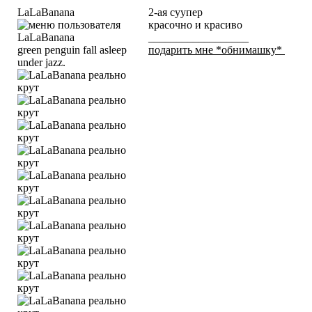
LaLaBanana
2-ая суупер
красочно и красиво
__________________
green penguin fall asleep
подарить мне *обнимашку*
under jazz.