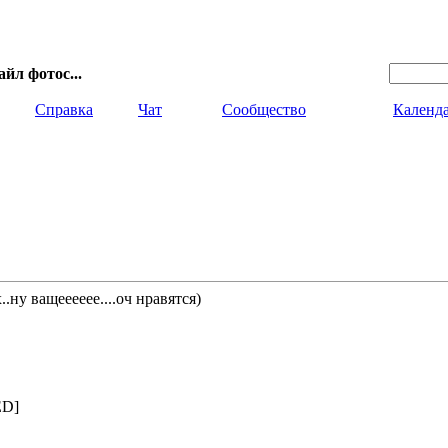
йл фотос...
Справка
Чат
Сообщество
Календ
.ну ващееееее....оч нравятся)
ED]