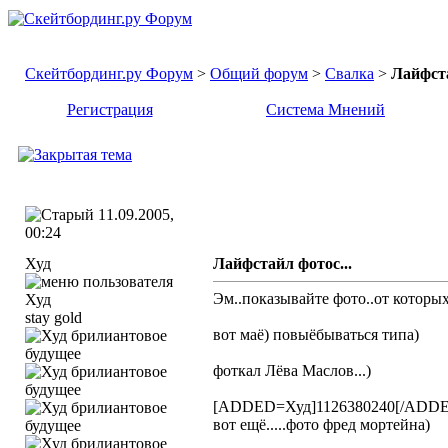
Скейтбординг.ру Форум
>
Общий форум
>
Свалка
>
Лайфста
Регистрация
Система Мнений
11.09.2005,
00:24
Худ
Лайфстайл фотос...
Эм..показывайте фото..от которых.
stay gold
вот маё) повыёбываться типа)
фоткал Лёва Маслов...)
[ADDED=Худ]1126380240[/ADD
вот ещё.....фото фред мортейна)