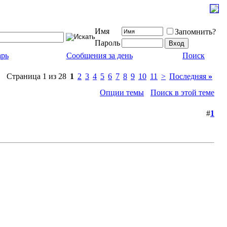
Имя
Запомнить?
Пароль
арь
Сообщения за день
Поиск
Страница 1 из 28
1
2
3
4
5
6
7
8
9
10
11
>
Последняя
»
Опции темы
Поиск в этой теме
#
1